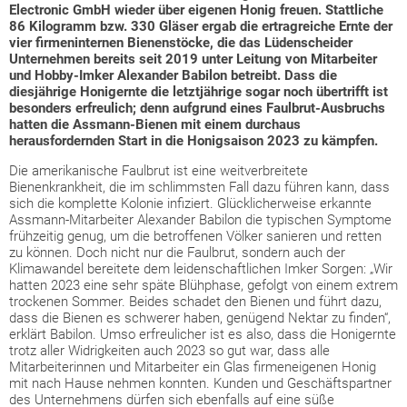
Electronic GmbH wieder über eigenen Honig freuen. Stattliche
86 Kilogramm bzw. 330 Gläser ergab die ertragreiche Ernte der
vier firmeninternen Bienenstöcke, die das Lüdenscheider
Unternehmen bereits seit 2019 unter Leitung von Mitarbeiter
und Hobby-Imker Alexander Babilon betreibt. Dass die
diesjährige Honigernte die letztjährige sogar noch übertrifft ist
besonders erfreulich; denn aufgrund eines Faulbrut-Ausbruchs
hatten die Assmann-Bienen mit einem durchaus
herausfordernden Start in die Honigsaison 2023 zu kämpfen.
Die amerikanische Faulbrut ist eine weitverbreitete
Bienenkrankheit, die im schlimmsten Fall dazu führen kann, dass
sich die komplette Kolonie infiziert. Glücklicherweise erkannte
Assmann-Mitarbeiter Alexander Babilon die typischen Symptome
frühzeitig genug, um die betroffenen Völker sanieren und retten
zu können. Doch nicht nur die Faulbrut, sondern auch der
Klimawandel bereitete dem leidenschaftlichen Imker Sorgen: „Wir
hatten 2023 eine sehr späte Blühphase, gefolgt von einem extrem
trockenen Sommer. Beides schadet den Bienen und führt dazu,
dass die Bienen es schwerer haben, genügend Nektar zu finden“,
erklärt Babilon. Umso erfreulicher ist es also, dass die Honigernte
trotz aller Widrigkeiten auch 2023 so gut war, dass alle
Mitarbeiterinnen und Mitarbeiter ein Glas firmeneigenen Honig
mit nach Hause nehmen konnten. Kunden und Geschäftspartner
des Unternehmens dürfen sich ebenfalls auf eine süße