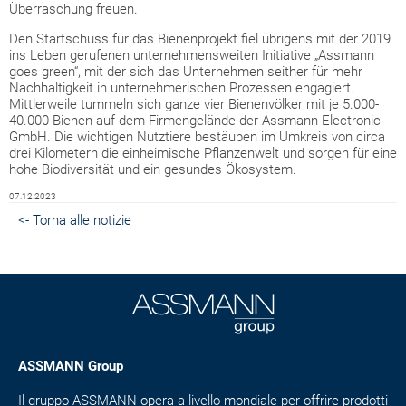
Überraschung freuen.
Den Startschuss für das Bienenprojekt fiel übrigens mit der 2019
ins Leben gerufenen unternehmensweiten Initiative „Assmann
goes green“, mit der sich das Unternehmen seither für mehr
Nachhaltigkeit in unternehmerischen Prozessen engagiert.
Mittlerweile tummeln sich ganze vier Bienenvölker mit je 5.000-
40.000 Bienen auf dem Firmengelände der Assmann Electronic
GmbH. Die wichtigen Nutztiere bestäuben im Umkreis von circa
drei Kilometern die einheimische Pflanzenwelt und sorgen für eine
hohe Biodiversität und ein gesundes Ökosystem.
07.12.2023
<- Torna alle notizie
ASSMANN Group
Il gruppo ASSMANN opera a livello mondiale per offrire prodotti