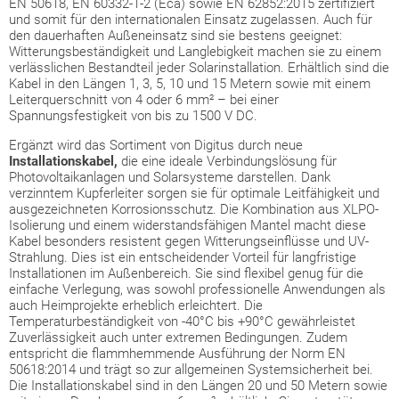
EN 50618, EN 60332-1-2 (Eca) sowie EN 62852:2015 zertifiziert
und somit für den internationalen Einsatz zugelassen. Auch für
den dauerhaften Außeneinsatz sind sie bestens geeignet:
Witterungsbeständigkeit und Langlebigkeit machen sie zu einem
verlässlichen Bestandteil jeder Solarinstallation. Erhältlich sind die
Kabel in den Längen 1, 3, 5, 10 und 15 Metern sowie mit einem
Leiterquerschnitt von 4 oder 6 mm² – bei einer
Spannungsfestigkeit von bis zu 1500 V DC.
Ergänzt wird das Sortiment von Digitus durch neue
Installationskabel,
die eine ideale Verbindungslösung für
Photovoltaikanlagen und Solarsysteme darstellen. Dank
verzinntem Kupferleiter sorgen sie für optimale Leitfähigkeit und
ausgezeichneten Korrosionsschutz. Die Kombination aus XLPO-
Isolierung und einem widerstandsfähigen Mantel macht diese
Kabel besonders resistent gegen Witterungseinflüsse und UV-
Strahlung. Dies ist ein entscheidender Vorteil für langfristige
Installationen im Außenbereich. Sie sind flexibel genug für die
einfache Verlegung, was sowohl professionelle Anwendungen als
auch Heimprojekte erheblich erleichtert. Die
Temperaturbeständigkeit von -40°C bis +90°C gewährleistet
Zuverlässigkeit auch unter extremen Bedingungen. Zudem
entspricht die flammhemmende Ausführung der Norm EN
50618:2014 und trägt so zur allgemeinen Systemsicherheit bei.
Die Installationskabel sind in den Längen 20 und 50 Metern sowie