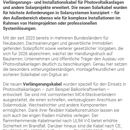
Verlängerungs- und Installationskabel für Photovoltaikanlagen
und andere Solarprojekte erweitert. Die neuen Solarkabel wurden
für höchste Anforderungen in Solarsystemen konzipiert – für
den Außenbereich ebenso wie für komplexe Installationen im
Rahmen von Heimprojekten oder professionellen
Systemlösungen.
Mit der seit 2025 bereits in mehreren Bundesländern für
Neubauten, Dachsanierungen und gewerbliche Immobilien
geltenden Solarpflicht sowie weiterer gesetzlicher Vorgaben, die
sich für 2026 abzeichnen, wächst der Handlungsdruck auf
Bauherren, Unternehmen und öffentliche Träger den Ausbau von
Photovoltaikanlagen deutlich zu beschleunigen. Genau hier setzen
die besonders witterungsbeständigen, montagefreundlichen und
sicheren Solarkabel von Digitus an:
Die neuen
Verlängerungskabel
wurden speziell für den Einsatz in
Photovoltaikanlagen – zum Beispiel Balkonkraftwerken –
entwickelt. Sie sind mit vormontierten MC4-Steckverbindern
ausgestattet, die einen schnellen, werkzeuglosen Anschluss an
Solarmodule, Wechselrichter und andere Komponenten
ermöglichen. Dank ihrer flexiblen Kabelkonstruktion lassen sie
sich auch bei engen Radien mühelos verlegen. Der
flammhemmende Kabelmantel nach UL94 V-0 bietet erhöhte
Sicherheit im Brandfall. Darüber hinaus sind die Kabel nach CE,