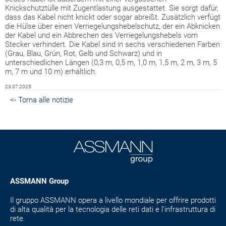
Knickschutztülle mit Zugentlastung ausgestattet. Sie sorgt dafür,
dass das Kabel nicht knickt oder sogar abreißt. Zusätzlich verfügt
die Hülse über einen Verriegelungshebelschutz, der ein Abknicken
der Kabel und ein Abbrechen des Verriegelungshebels vom
Stecker verhindert. Die Kabel sind in sechs verschiedenen Farben
(Grau, Blau, Grün, Rot, Gelb und Schwarz) und in
unterschiedlichen Längen (0,3 m, 0,5 m, 1,0 m, 1,5 m, 2 m, 3 m, 5
m, 7 m und 10 m) erhältlich.
23.07.2025
<- Torna alle notizie
ASSMANN Group
Il gruppo ASSMANN opera a livello mondiale per offrire prodotti
di alta qualità per la tecnologia delle reti dati e l'infrastruttura di
rete.