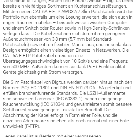
Verschiedene Längen, Farben und Einsatzzwecke – Digitus bietet
bereits ein vielfältiges Sortiment an Kupferanschlusslösungen.
Mit den neuen CAT 6A F-FTP AWG32/7 Slim Patchkabeln wird das
Portfolio nun ebenfalls um eine Lösung erweitert, die sich auch in
engen Räumen mühelos – beispielsweise zwischen Computer
und einem Switch oder Router sowie in High-Density-Schränken –
verlegen lässt. Die Kabel zeichnen sich durch ihren geringeren
Außendurchmesser von 3,8 mm (5,7 mm bei Standard-
Patchkabeln) sowie ihren flexiblen Mantel aus, und ihr schlankes
Design ermöglicht einen vielseitigen Einsatz in Netzwerken. Die
CAT 6A F-FTP Patchkabel erreichen eine
Übertragungsgeschwindigkeit von 10 Gbit/s und eine Frequenz
von 500 MHz. Außerdem können sie dank PoE+-Funktionalität
Geräte gleichzeitig mit Strom versorgen.
Die Slim Patchkabel von Digitus werden darüber hinaus nach den
Normen ISO/IEC 11801 und DIN EN 50173 CAT 6A gefertigt und
erfüllen branchenführende Standards. Die LSZH-Außenmantel
sind schwer entflammbar (IEC 60332-1), haben eine geringe
Rauchentwicklung (IEC 61034) und gewährleisten somit bessere
Sichtbarkeit sowie geringere Toxizität im Brandfall. Die
Abschirmung der Kabel erfolgt in Form einer Folie, und die
einzelnen Adernpaare sind ebenfalls noch einmal mit einer Folie
umwickelt (F-FTP).
Jedes Kabel ist außerdem mit einer vergossenen