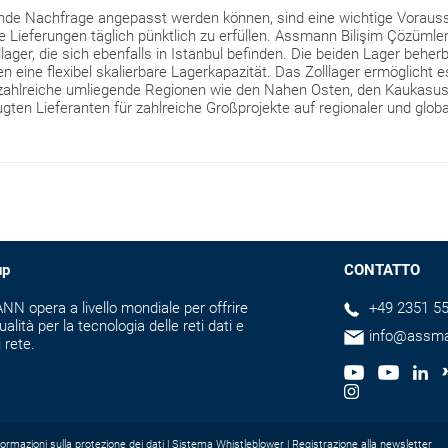
eigende Nachfrage angepasst werden können, sind eine wichtige Vor
le Lieferungen täglich pünktlich zu erfüllen. Assmann Bilişim Çözümle
llager, die sich ebenfalls in Istanbul befinden. Die beiden Lager behe
en eine flexibel skalierbare Lagerkapazität. Das Zolllager ermöglicht
 zahlreiche umliegende Regionen wie den Nahen Osten, den Kaukasus 
en Lieferanten für zahlreiche Großprojekte auf regionaler und glob
up
CONTATTO
N opera a livello mondiale per offrire
+49 2351 55
ualità per la tecnologia delle reti dati e
info@assm
i rete.
formazioni sulla protezione dei dati
Sistema Whistleblower
Registrazione alla newsletter