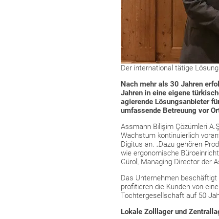
Der international tätige Lösung
Nach mehr als 30 Jahren erfo
Jahren in eine eigene türkisch
agierende Lösungsanbieter für
umfassende Betreuung vor Ort
Assmann Bilişim Çözümleri A.Ş.
Wachstum kontinuierlich vorant
Digitus an. „Dazu gehören Pro
wie ergonomische Büroeinrichtu
Gürol, Managing Director der 
Das Unternehmen beschäftigt lo
profitieren die Kunden von ein
Tochtergesellschaft auf 50 J
Lokale Zolllager und Zentrall