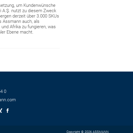
aussetzung, um Kundenwünsche
ri A.Ş. nutzt zu diesem Zweck
rbergen derzeit über 3.000 SKUs
 es Assmann auch, als
und Afrika zu fungieren, was
aler Ebene macht.
4 0
ann.com
Copyright © 2026 ASSMANN