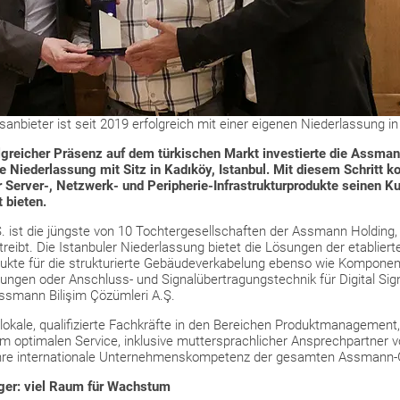
sanbieter ist seit 2019 erfolgreich mit einer eigenen Niederlassung in
lgreicher Präsenz auf dem türkischen Markt investierte die Assma
e Niederlassung mit Sitz in Kadıköy, Istanbul. Mit diesem Schritt ko
 Server-, Netzwerk- und Peripherie-Infrastrukturprodukte seinen Ku
 bieten.
 ist die jüngste von 10 Tochtergesellschaften der Assmann Holding, d
reibt. Die Istanbuler Niederlassung bietet die Lösungen der etablie
dukte für die strukturierte Gebäudeverkabelung ebenso wie Komponen
ngen oder Anschluss- und Signalübertragungstechnik für Digital Sign
Assmann Bilişim Çözümleri A.Ş.
kale, qualifizierte Fachkräfte in den Bereichen Produktmanagement, 
em optimalen Service, inklusive muttersprachlicher Ansprechpartner v
ahre internationale Unternehmenskompetenz der gesamten Assmann-G
ager: viel Raum für Wachstum