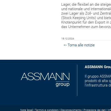
Lager, die flexibel an die st
und nationale und internationa
zwei Lager als Zoll- und Zentra
(Stock Keeping Units) und biet
Knotenpunkt für den Export in
das Unternehmen zum bevorzugt
18.12.2024
<- Torna alle notizie
ASSMANN Gro
Il gruppo ASSMAN
prodotti di alta q
l'infrastruttura d
Note legali
Termini e condizioni
Disconoscimento
Protezione dei dati
In