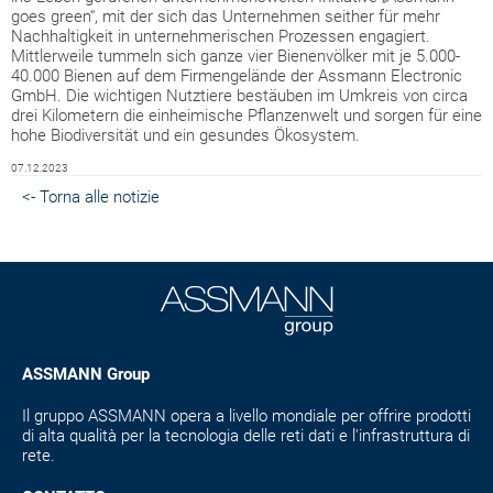
goes green“, mit der sich das Unternehmen seither für mehr
Nachhaltigkeit in unternehmerischen Prozessen engagiert.
Mittlerweile tummeln sich ganze vier Bienenvölker mit je 5.000-
40.000 Bienen auf dem Firmengelände der Assmann Electronic
GmbH. Die wichtigen Nutztiere bestäuben im Umkreis von circa
drei Kilometern die einheimische Pflanzenwelt und sorgen für eine
hohe Biodiversität und ein gesundes Ökosystem.
07.12.2023
<- Torna alle notizie
ASSMANN Group
Il gruppo ASSMANN opera a livello mondiale per offrire prodotti
di alta qualità per la tecnologia delle reti dati e l'infrastruttura di
rete.