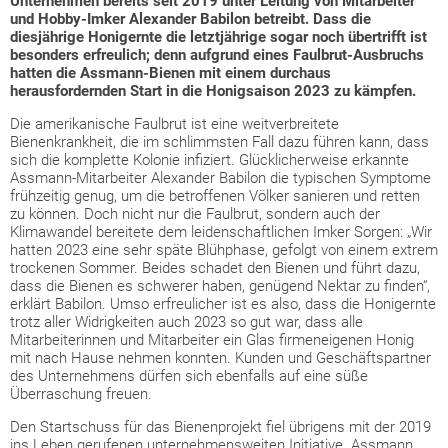
Unternehmen bereits seit 2019 unter Leitung von Mitarbeiter
und Hobby-Imker Alexander Babilon betreibt. Dass die
diesjährige Honigernte die letztjährige sogar noch übertrifft ist
besonders erfreulich; denn aufgrund eines Faulbrut-Ausbruchs
hatten die Assmann-Bienen mit einem durchaus
herausfordernden Start in die Honigsaison 2023 zu kämpfen.
Die amerikanische Faulbrut ist eine weitverbreitete
Bienenkrankheit, die im schlimmsten Fall dazu führen kann, dass
sich die komplette Kolonie infiziert. Glücklicherweise erkannte
Assmann-Mitarbeiter Alexander Babilon die typischen Symptome
frühzeitig genug, um die betroffenen Völker sanieren und retten
zu können. Doch nicht nur die Faulbrut, sondern auch der
Klimawandel bereitete dem leidenschaftlichen Imker Sorgen: „Wir
hatten 2023 eine sehr späte Blühphase, gefolgt von einem extrem
trockenen Sommer. Beides schadet den Bienen und führt dazu,
dass die Bienen es schwerer haben, genügend Nektar zu finden“,
erklärt Babilon. Umso erfreulicher ist es also, dass die Honigernte
trotz aller Widrigkeiten auch 2023 so gut war, dass alle
Mitarbeiterinnen und Mitarbeiter ein Glas firmeneigenen Honig
mit nach Hause nehmen konnten. Kunden und Geschäftspartner
des Unternehmens dürfen sich ebenfalls auf eine süße
Überraschung freuen.
Den Startschuss für das Bienenprojekt fiel übrigens mit der 2019
ins Leben gerufenen unternehmensweiten Initiative „Assmann