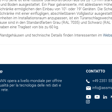
o Serie ist eine robuste Stahlkonstruktion aus bis zu 1,5 mm star
und Boden ausgestattet. Ein Paar galvanisierte, mit ablesbaren Höhe
Schränke ermöglichen den Einbau von 10“- oder 19“ Geräten. Die Schie
Schränke mit einer einflügligen, abschließbaren Vollglastür ausgesta
nheiten im Installationsraum anzupassen, ist ein Türanschlagswechs
use sind in den Standardfarben Grau (RAL 7035) und Schwarz (RAL 
haben eine Traglast von bis zu 60 kg.
 Wandgehäusen und technische Details finden Interessenten im
Webs
up
CONTATTO
N opera a livello mondiale per offrire
+49 2351 55
ualità per la tecnologia delle reti dati e
info@assm
i rete.