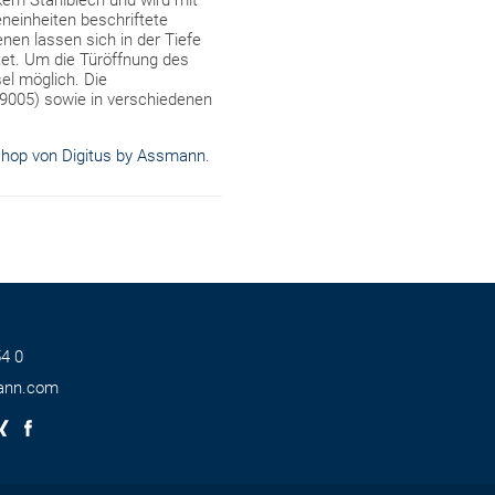
kem Stahlblech und wird mit
neinheiten beschriftete
nen lassen sich in der Tiefe
ttet. Um die Türöffnung des
el möglich. Die
9005) sowie in verschiedenen
hop von Digitus by Assmann
.
4 0
ann.com