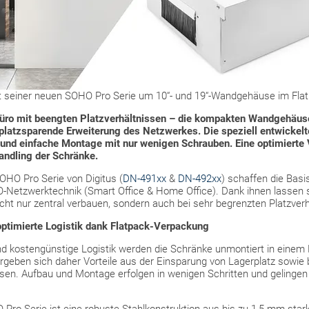
nt seiner neuen SOHO Pro Serie um 10“- und 19“-Wandgehäuse im Fla
Büro mit beengten Platzverhältnissen – die kompakten Wandgehäus
platzsparende Erweiterung des Netzwerkes. Die speziell entwickelt
e und einfache Montage mit nur wenigen Schrauben. Eine optimiert
Handling der Schränke.
HO Pro Serie von Digitus (
DN-491xx
&
DN-492xx
) schaffen die Basis
Netzwerktechnik (Smart Office & Home Office). Dank ihnen lassen s
ht nur zentral verbauen, sondern auch bei sehr begrenzten Platzverhä
ptimierte Logistik dank Flatpack-Verpackung
und kostengünstige Logistik werden die Schränke unmontiert in einem F
rgeben sich daher Vorteile aus der Einsparung von Lagerplatz sowie
en. Aufbau und Montage erfolgen in wenigen Schritten und gelingen d