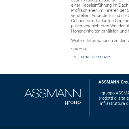
Jedes Wandgehäuse der SOHO Pr
einer Kabeleinführung im Dach 
Profilschienen im Inneren der 
verstellen. Außerdem sind die 
Gehäuses individuellen Gegebe
pulverbeschichteten Wandgehä
Höheneinheiten erhältlich und 
Weitere Informationen zu den
10.04.2024
<- Torna alle notizie
ASSMANN Gro
Il gruppo ASSMAN
prodotti di alta q
l'infrastruttura d