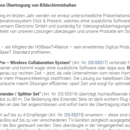
ose Übertragung von Bildschirminhalten
ng im letzten Jahr werden wir erneut unterschiedliche Präsentations
laborationssystem Click & Present, welches ohne zusätzliche Softwar
ssmann Electronic GmbH und zuständig für Videosignalübertragungs
direkt von unseren Lösungen überzeugen und unsere Produkte am Stan
 – als Mitglied der HDBaseT-Alliance – sein erweitertes Digitus Pro
aseT Standard profitieren.
Pro – Wireless Collaboration System“
(Art. Nr.
DS-55317
) verbindet
 Beamer und kommt sogar ohne zusätzliche Software oder Apps aus.
D
nau zur rechten Zeit – jetzt, da viele Unternehmen vom reinen Home
 mehr Präsenz-Meetings stattfinden. Die Lösung zur kabellosen Üb
nzräume macht Sitzungen effizienter, spart Zeit und sorgt für optima
tender / Splitter Set“
(Art. Nr. DS-55314) überträgt hochauflösende
 bis zu 80 m. Die Bedienung des Extender Sets ist dank echtem Plug &
en an das Set angeschlossen und sofort kann die Übertragung start
t auf bis zu 4 Empfänger (Art. Nr.
DS-55315
) erweitern – diese sind 
Top-Box auf bis zu vier verschiedenen TV-Geräten zeitgleich ausgege
die Box gesteuert werden. Dies überzeugte in der Vergangenheit au