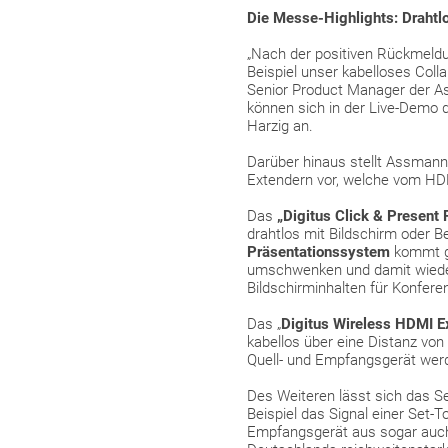
Die Messe-Highlights: Drahtl
„Nach der positiven Rückmeldu
Beispiel unser kabelloses Col
Senior Product Manager der A
können sich in der Live-Demo 
Harzig an.
Darüber hinaus stellt Assmann
Extendern vor, welche vom HDB
Das
„Digitus Click & Present 
drahtlos mit Bildschirm oder
Präsentationssystem
kommt ge
umschwenken und damit wieder
Bildschirminhalten für Konfere
Das „
Digitus Wireless HDMI Ex
kabellos über eine Distanz von
Quell- und Empfangsgerät werd
Des Weiteren lässt sich das Se
Beispiel das Signal einer Set-
Empfangsgerät aus sogar auch 