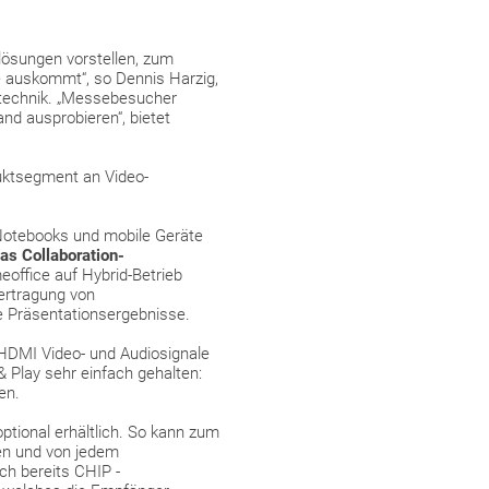
lösungen vorstellen, zum
e auskommt“, so Dennis Harzig,
technik. „Messebesucher
d ausprobieren“, bietet
duktsegment an Video-
 Notebooks und mobile Geräte
as Collaboration-
office auf Hybrid-Betrieb
ertragung von
le Präsentationsergebnisse.
 HDMI Video- und Audiosignale
 Play sehr einfach gehalten:
en.
optional erhältlich. So kann zum
ben und von jedem
ch bereits CHIP -