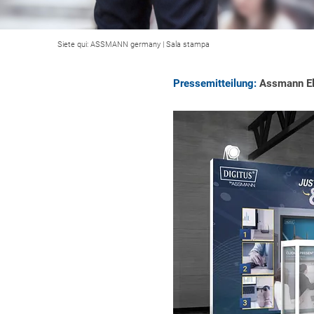
Siete qui:
ASSMANN germany
|
Sala stampa
Pressemitteilung:
Assmann Ele