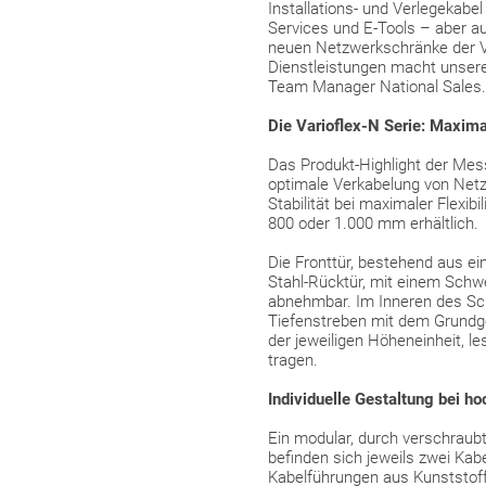
Installations- und Verlegekabe
Services und E-Tools – aber a
neuen Netzwerkschränke der Var
Dienstleistungen macht unseren
Team Manager National Sales.
Die Varioflex-N Serie: Maximal
Das Produkt-Highlight der Mess
optimale Verkabelung von Net
Stabilität bei maximaler Flexib
800 oder 1.000 mm erhältlich.
Die Fronttür, bestehend aus e
Stahl-Rücktür, mit einem Schwe
abnehmbar. Im Inneren des Schra
Tiefenstreben mit dem Grundge
der jeweiligen Höheneinheit, l
tragen.
Individuelle Gestaltung bei ho
Ein modular, durch verschraubt
befinden sich jeweils zwei Kab
Kabelführungen aus Kunststoff