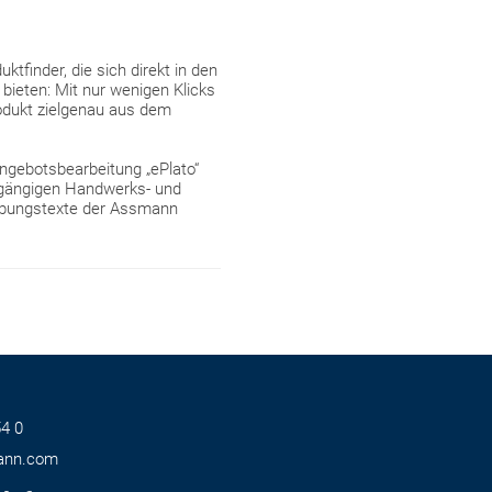
tfinder, die sich direkt in den
bieten: Mit nur wenigen Klicks
rodukt zielgenau aus dem
Angebotsbearbeitung „ePlato“
r gängigen Handwerks- und
eibungstexte der Assmann
4 0
ann.com