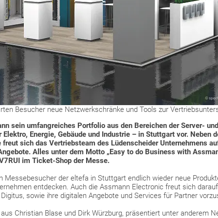
arten Besucher neue Netzwerkschränke und Tools zur Vertriebsunter
n sein umfangreiches Portfolio aus den Bereichen der Server- und
 Elektro, Energie, Gebäude und Industrie – in Stuttgart vor. Neben d
 freut sich das Vertriebsteam des Lüdenscheider Unternehmens a
 Angebote. Alles unter dem Motto „Easy to do Business with Assmann
EAV7RUI im
Ticket-Shop
der Messe.
n Messebesucher der eltefa in Stuttgart endlich wieder neue Produkt
ernehmen entdecken. Auch die Assmann Electronic freut sich darauf,
igitus, sowie ihre digitalen Angebote und Services für Partner vorzus
aus Christian Blase und Dirk Würzburg, präsentiert unter anderem N