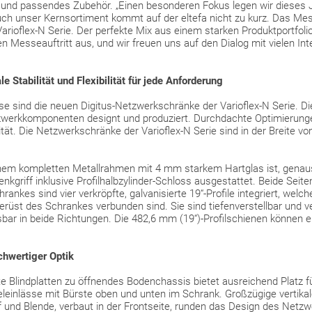
l und passendes Zubehör. „Einen besonderen Fokus legen wir dieses J
uch unser Kernsortiment kommt auf der eltefa nicht zu kurz. Das Mes
ioflex-N Serie. Der perfekte Mix aus einem starken Produktportfoli
 Messeauftritt aus, und wir freuen uns auf den Dialog mit vielen Inte
e Stabilität und Flexibilität für jede Anforderung
e sind die neuen Digitus-Netzwerkschränke der Varioflex-N Serie. D
zwerkkomponenten designt und produziert. Durchdachte Optimierung
ilität. Die Netzwerkschränke der Varioflex-N Serie sind in der Breite 
inem kompletten Metallrahmen mit 4 mm starkem Hartglas ist, genaus
nkgriff inklusive Profilhalbzylinder-Schloss ausgestattet. Beide Sei
nkes sind vier verkröpfte, galvanisierte 19“-Profile integriert, welc
rüst des Schrankes verbunden sind. Sie sind tiefenverstellbar und v
esbar in beide Richtungen. Die 482,6 mm (19“)-Profilschienen können e
chwertiger Optik
e Blindplatten zu öffnendes Bodenchassis bietet ausreichend Platz fü
eleinlässe mit Bürste oben und unten im Schrank. Großzügige vertika
 und Blende, verbaut in der Frontseite, runden das Design des Netzw