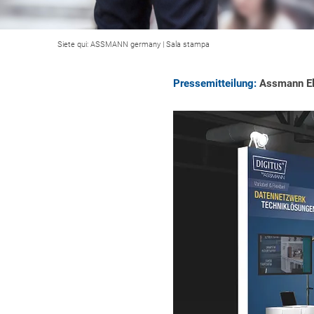
Siete qui:
ASSMANN germany
|
Sala stampa
Pressemitteilung:
Assmann Elec