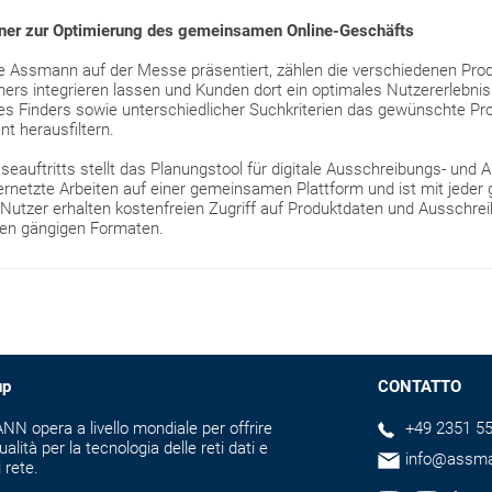
rtner zur Optimierung des gemeinsamen Online-Geschäfts
ie Assmann auf der Messe präsentiert, zählen die verschiedenen Produk
ners integrieren lassen und Kunden dort ein optimales Nutzererlebnis 
 des Finders sowie unterschiedlicher Suchkriterien das gewünschte P
t herausfiltern.
seauftritts stellt das Planungstool für digitale Ausschreibungs- und 
vernetzte Arbeiten auf einer gemeinsamen Plattform und ist mit jede
Nutzer erhalten kostenfreien Zugriff auf Produktdaten und Ausschr
len gängigen Formaten.
up
CONTATTO
N opera a livello mondiale per offrire
+49 2351 55
ualità per la tecnologia delle reti dati e
info@assm
i rete.