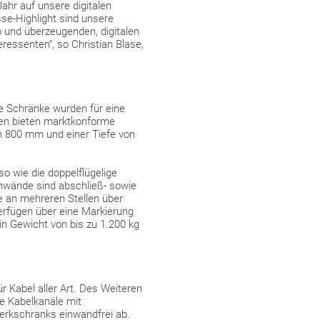
ahr auf unsere digitalen
se-Highlight sind unsere
o und überzeugenden, digitalen
ressenten“, so Christian Blase,
ie Schränke wurden für eine
en bieten marktkonforme
von 800 mm und einer Tiefe von
o wie die doppelflügelige
tenwände sind abschließ- sowie
he an mehreren Stellen über
erfügen über eine Markierung
in Gewicht von bis zu 1.200 kg
r Kabel aller Art. Des Weiteren
le Kabelkanäle mit
erkschranks einwandfrei ab.