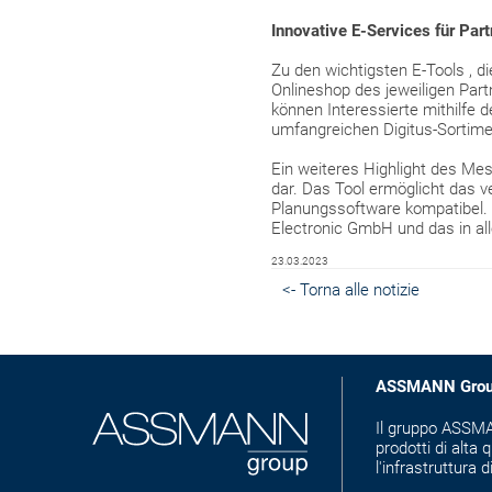
Innovative E-Services für Pa
Zu den wichtigsten E-Tools , d
Onlineshop des jeweiligen Part
können Interessierte mithilfe
umfangreichen Digitus-Sortimen
Ein weiteres Highlight des Mes
dar. Das Tool ermöglicht das 
Planungssoftware kompatibel. 
Electronic GmbH und das in al
23.03.2023
<- Torna alle notizie
ASSMANN Gro
Il gruppo ASSMAN
prodotti di alta q
l'infrastruttura d