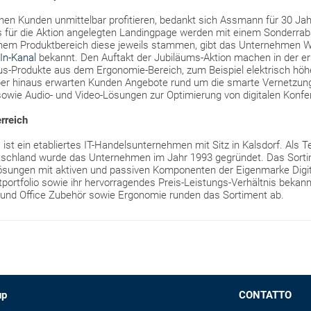
denen Kunden unmittelbar profitieren, bedankt sich Assmann für 30 J
s für die Aktion angelegten Landingpage werden mit einem Sonderrab
lchem Produktbereich diese jeweils stammen, gibt das Unternehmen
In-Kanal
bekannt. Den Auftakt der Jubiläums-Aktion machen in der e
us-Produkte aus dem Ergonomie-Bereich, zum Beispiel elektrisch höhe
ber hinaus erwarten Kunden Angebote rund um die smarte Vernetzu
sowie Audio- und Video-Lösungen zur Optimierung von digitalen Konfe
rreich
t ein etabliertes IT-Handelsunternehmen mit Sitz in Kalsdorf. Als 
tschland wurde das Unternehmen im Jahr 1993 gegründet. Das Sorti
ösungen mit aktiven und passiven Komponenten der Eigenmarke Digitus
tportfolio sowie ihr hervorragendes Preis-Leistungs-Verhältnis bekann
 und Office Zubehör sowie Ergonomie runden das Sortiment ab.
up
CONTATTO