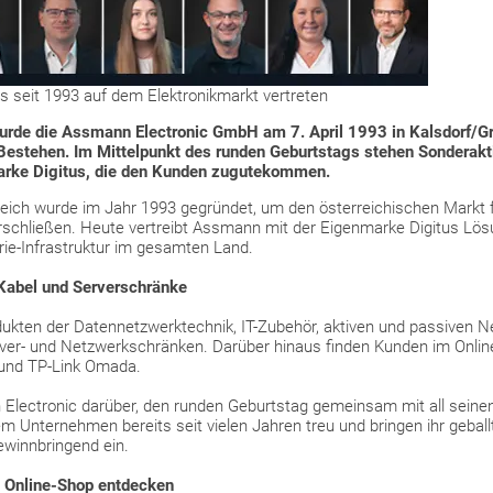
s seit 1993 auf dem Elektronikmarkt vertreten
urde die Assmann Electronic GmbH am 7. April 1993 in Kalsdorf/Gr
 Bestehen. Im Mittelpunkt des runden Geburtstags stehen Sonderakt
rke Digitus, die den Kunden zugutekommen.
eich wurde im Jahr 1993 gegründet, um den österreichischen Markt fü
schließen. Heute vertreibt Assmann mit der Eigenmarke Digitus Lös
rie-Infrastruktur im gesamten Land.
 Kabel und Serverschränke
rodukten der Datennetzwerktechnik, IT-Zubehör, aktiven und passiven
er- und Netzwerkschränken. Darüber hinaus finden Kunden im Onlin
und TP-Link Omada.
Electronic darüber, den runden Geburtstag gemeinsam mit all seinen 
em Unternehmen bereits seit vielen Jahren treu und bringen ihr geba
ewinnbringend ein.
 Online-Shop entdecken