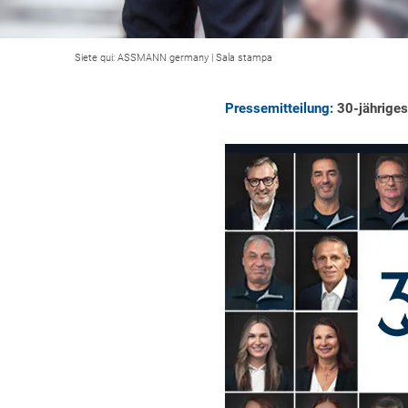
Siete qui:
ASSMANN germany
|
Sala stampa
Pressemitteilung:
30-jähriges