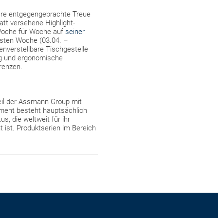
ahre entgegengebrachte Treue
att versehene Highlight-
 Woche für Woche auf
seiner
rsten Woche (03.04. –
nverstellbare Tischgestelle
ng und ergonomische
renzen.
Teil der Assmann Group mit
ment besteht hauptsächlich
, die weltweit für ihr
t ist. Produktserien im Bereich