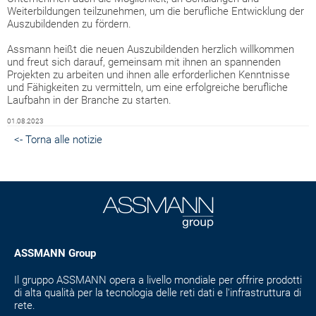
Weiterbildungen teilzunehmen, um die berufliche Entwicklung der
Auszubildenden zu fördern.
Assmann heißt die neuen Auszubildenden herzlich willkommen
und freut sich darauf, gemeinsam mit ihnen an spannenden
Projekten zu arbeiten und ihnen alle erforderlichen Kenntnisse
und Fähigkeiten zu vermitteln, um eine erfolgreiche berufliche
Laufbahn in der Branche zu starten.
01.08.2023
<- Torna alle notizie
ASSMANN Group
Il gruppo ASSMANN opera a livello mondiale per offrire prodotti
di alta qualità per la tecnologia delle reti dati e l'infrastruttura di
rete.