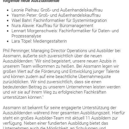
folgende neue Auszubildende
Leonie Pielhau: Groß- und Außenhandelskauffrau
Yasmin Peter: Groß- und Außenhandelskauffrau
Wael Bahri: Fachinformatiker für Systemintegration
Nura Alawie: Kauffrau für Büromanagement
Lennart Morgenschweis: Fachinformatiker für Daten- und
Prozessanalyse
Lara Töpel: Mediengestalterin
Phil Penninger, Managing Director Operations und Ausbilder bei
Assmann, äußerte sich zuversichtlich über die neuen
Auszubildenden: "Wir sind begeistert, unsere neuen Azubis in
unserem Team willkommen zu heißen. Bei Assmann legen wir
großen Wert auf die Förderung und Entwicklung junger Talente
und können zudem auf eine beachtliche Übernahmequote
zurückblicken. Wir sind zuversichtlich, dass sie einen
bedeutenden Beitrag zu unserem Unternehmen leisten werden
und wir sie auf ihrem Weg zu erfolgreichen Fachkräften
unterstützen können."
Assmann ist bekannt für seine engagierte Unterstützung der
Auszubildenden während ihrer gesamten Ausbildungszeit. Hierfür
steht ein großes Ausbilder-Team mit aktuell 11 Ausbildern zur
verfügung. Neben einer fundierten Ausbildung bietet das
Unternehmen auch die Möglichkeit, an Schulungen und