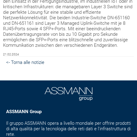
den Einsatz in der Fertigungsindustrie, im industriellen IoT oder in
kritischen Infrastrukturen: die managebaren Layer 3 Switche sind
die perfekte Lösung für eine stabile und effiziente
Netzwerkkonnektivität. Die beiden Industrie-Switche DN-651160
und DN-651161 sind Layer 3 Managed Uplink-Switche mit je 8
RJ45-Ports sowie 4 SFP+-Ports. Mit einer beeindruckenden
Datenübertragungsrate von bis zu 10 Gigabit ­pro Sekunde
ermöglichen die SFP+-Ports eine blitzschnelle und zuverlässige
Kommunikation zwischen den verschiedenen Endgeräten.
21.02.2024
<- Torna alle notizie
ASSMANN Group
Il gruppo ASSMANN opera a livello mondiale per offrire prodotti
di alta qualità per la tecnologia delle reti dati e l'infrastruttura di
rete.