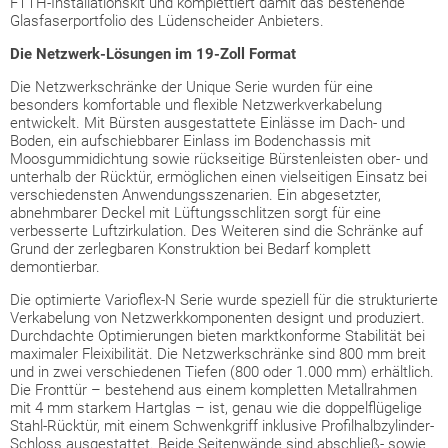
FTTH-Installationskit und komplettiert damit das bestehende
Glasfaserportfolio des Lüdenscheider Anbieters.
Die Netzwerk-Lösungen im 19-Zoll Format
Die Netzwerkschränke der Unique Serie wurden für eine
besonders komfortable und flexible Netzwerkverkabelung
entwickelt. Mit Bürsten ausgestattete Einlässe im Dach- und
Boden, ein aufschiebbarer Einlass im Bodenchassis mit
Moosgummidichtung sowie rückseitige Bürstenleisten ober- und
unterhalb der Rücktür, ermöglichen einen vielseitigen Einsatz bei
verschiedensten Anwendungsszenarien. Ein abgesetzter,
abnehmbarer Deckel mit Lüftungsschlitzen sorgt für eine
verbesserte Luftzirkulation. Des Weiteren sind die Schränke auf
Grund der zerlegbaren Konstruktion bei Bedarf komplett
demontierbar.
Die optimierte Varioflex-N Serie wurde speziell für die strukturierte
Verkabelung von Netzwerkkomponenten designt und produziert.
Durchdachte Optimierungen bieten marktkonforme Stabilität bei
maximaler Fleixibilität. Die Netzwerkschränke sind 800 mm breit
und in zwei verschiedenen Tiefen (800 oder 1.000 mm) erhältlich.
Die Fronttür – bestehend aus einem kompletten Metallrahmen
mit 4 mm starkem Hartglas – ist, genau wie die doppelflügelige
Stahl-Rücktür, mit einem Schwenkgriff inklusive Profilhalbzylinder-
Schloss ausgestattet. Beide Seitenwände sind abschließ- sowie