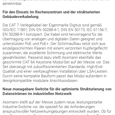
abnehmbar.
Für den Einsatz im Rechenzentrum und der strukturierten
Gebäudeverkabelung
Die CAT 7 Verlegekabel der Eigenmarke Digitus sind gemäß
ISO/IEC 11801, DIN EN 50288-4-1, DIN EN 50173, IEC 61156-7,
EN 50288-9-1 konzipiert. Die Kabel sind hervorragend für die
Übertragung von analogen und digitalen Daten geeignet und
unterstützen PoE und PoE+. Der Schirmaufbau setzt sich aus
einzelgeschirmten Paaren mit einem verzinnten Kupfergeflecht
zusammen, die exzellente Schirmung und elektrische Werte
gewährleisten. Passend dazu stellt Assmann ebenfalls das
geschirmte CAT 6A Keystone Modul-Set auf der Messe vor. Das
Set überzeugt mit zukunftsorientierten Standards, High-End-
Qualität und einer werkzeugfreien Installation über LSA-Leisten.
Durch seine kompakte Bauform passt das Modul außerdem in
designkompatible modulare Anschlussdosen.
Neue managebare Switche für die optimierte Strukturierung von
Datenströmen im industriellen Netzwerk
Assmann stellt auf der Messe zudem neue, leistungsstarke
Industrie-Switche vor, die speziell für die Anforderungen
anspruchsvoller Netzwerkumgebungen entwickelt wurden. Ob für