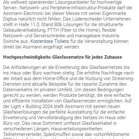
Als weltweit operierender Lösungsanbieter für hochwertige
Server-, Netzwerk- und Peripherie-Infrastruktur-Produkte darf die
Assmann Electronic bei dieser Messe mit seiner Eigenmarke
Digitus natürlich nicht fehlen. Das Lüdenscheider Unternehmen
stellt in Halle 11.0, Stand B06 Lösungen für die strukturierte
Gebäudeverkabelung, FTTH (Fiber to the Home), flexible
Netzwerk- und Serverschränke und managebare Industrie
Switche aus.
Kostenlose Tickets
für die Veranstaltung können
direkt bei Assmann angefragt werden.
Hochgeschwindigkeits-Glasfasernetze für jedes Zuhause
Die
Anforderungen an die Erweiterung des Glasfasernetzes bis
ins Haus oder Büro wachsen stetig. Die erhöhte Nachfrage nach
der Arbeit aus dem Home-Office und die Nutzung von Streaming-
Diensten sind aktuelle Beispiele für die rasante Zunahme des
Datenverkehrs im privaten Umfeld. Um diesen Bedingungen
gerecht zu werden, werden Produkte benötigt, die eine einfache
und effiziente Installation von Glasfasernetzen ermöglichen. Auf
der Light + Building 2024 stellt Assmann mit seinen neuen
Glasfaserlösungen die perfekte Ausstattung für die einfache
Erweiterung und Vervollständigung des Netzes im Haus oder
Büro vor. Das neue Sortiment umfasst Glasfaserkabel in
verschiedenen Längen, Hausverteilungseinheiten,
Teilnehmerverteiler, Spleißmuffen sowie das vorkonfektionierte