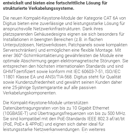
entwickelt und bieten eine fortschrittliche Lösung für
strukturierte Verkabelungssysteme.
Die neuen Kompakt-Keystone-Module der Kategorie CAT 6A von
Digitus bieten eine zuverlässige und leistungsstarke Lösung für
anspruchsvolle Netzwerkinfrastrukturen. Dank ihres
platzsparenden Gehäusedesigns eignen sie sich besonders für
Installationen in beengten Bereichen (z.B. in flachen
Unterputzdosen, Netzwerkdosen, Patchpanels sowie kompakten
Serverschränken) und ermöglichen eine flexible Montage. Mit
einer 360°-Schirmkontaktierung gewährleisten die Module eine
optimale Abschirmung gegen elektromagnetische Störungen. Sie
entsprechen den höchsten internationalen Standards und sind
GHMT-zertifiziert sowie konform mit IEC 60603-7-51, ISO/IEC
11801 Klasse EA und ANSI/TIA-568. Digitus steht für Qualität
sowie Kundenzufriedenheit und gewährt seinen Kunden daher
eine 25-jährige Systemgarantie auf alle passiven
Verkabelungskomponenten.
Die Kompakt-Keystone-Module unterstützen
Datenübertragungsraten von bis zu 10 Gigabit Ethernet
(10GBASE-T) und Übertragungsfrequenzen von bis zu 500 MHz.
Sie sind kompatibel mit den PoE-Standards IEEE 802.3 af/at/bt
(PoE, PoE+ & 4PPoE) und eignen sich daher ideal für
leistungsstarke Netzwerkanwendungen. Ein weiteres