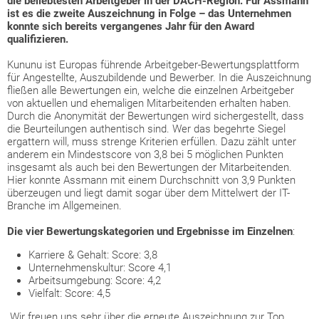
die beliebtesten Arbeitgeber in der DACH-Region. Für Assmann
ist es die zweite Auszeichnung in Folge – das Unternehmen
konnte sich bereits vergangenes Jahr für den Award
qualifizieren.
Kununu ist Europas führende Arbeitgeber-Bewertungsplattform
für Angestellte, Auszubildende und Bewerber. In die Auszeichnung
fließen alle Bewertungen ein, welche die einzelnen Arbeitgeber
von aktuellen und ehemaligen Mitarbeitenden erhalten haben.
Durch die Anonymität der Bewertungen wird sichergestellt, dass
die Beurteilungen authentisch sind. Wer das begehrte Siegel
ergattern will, muss strenge Kriterien erfüllen. Dazu zählt unter
anderem ein Mindestscore von 3,8 bei 5 möglichen Punkten
insgesamt als auch bei den Bewertungen der Mitarbeitenden.
Hier konnte Assmann mit einem Durchschnitt von 3,9 Punkten
überzeugen und liegt damit sogar über dem Mittelwert der IT-
Branche im Allgemeinen.
Die vier Bewertungskategorien und Ergebnisse im Einzelnen
:
Karriere & Gehalt: Score: 3,8
Unternehmenskultur: Score 4,1
Arbeitsumgebung: Score: 4,2
Vielfalt: Score: 4,5
„Wir freuen uns sehr über die erneute Auszeichnung zur Top