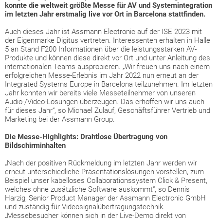
konnte die weltweit größte Messe für AV und Systemintegration
im letzten Jahr erstmalig live vor Ort in Barcelona stattfinden.
Auch dieses Jahr ist Assmann Electronic auf der ISE 2023 mit
der Eigenmarke Digitus vertreten. Interessenten erhalten in Halle
5 an Stand F200 Informationen über die leistungsstarken AV-
Produkte und können diese direkt vor Ort und unter Anleitung des
internationalen Teams ausprobieren. „Wir freuen uns nach einem
erfolgreichen Messe-Erlebnis im Jahr 2022 nun erneut an der
Integrated Systems Europe in Barcelona teilzunehmen. Im letzten
Jahr konnten wir bereits viele Messeteilnehmer von unseren
Audio-/Video-Lösungen überzeugen. Das erhoffen wir uns auch
für dieses Jahr“, so Michael Zulauf, Geschäftsführer Vertrieb und
Marketing bei der Assmann Group.
Die Messe-Highlights: Drahtlose Übertragung von
Bildschirminhalten
„Nach der positiven Rückmeldung im letzten Jahr werden wir
erneut unterschiedliche Präsentationslösungen vorstellen, zum
Beispiel unser kabelloses Collaborationssystem Click & Present,
welches ohne zusätzliche Software auskommt“, so Dennis
Harzig, Senior Product Manager der Assmann Electronic GmbH
und zuständig für Videosignalübertragungstechnik.
„Messebesucher können sich in der Live-Demo direkt von