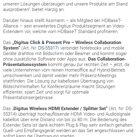
unseren Lösungen überzeugen und unsere Produkte am Stand
ausprobieren“, bietet Harzig an.
Darüber hinaus stellt Assmann – als Mitglied der HDBaseT-
Alliance – sein erweitertes Digitus Produktsegment an Video-
Extendern vor, welche vom HDBaseT Standard profitieren.
Das
„Digitus Click & Present Pro – Wireless Collaboration
System“
(Art. Nr.
DS-55317
) verbindet Notebooks und mobile
Geräte drahtlos mit Bildschirm oder Beamer und kommt sogar
ohne zusätzliche Software oder Apps aus.
Das Collaboration-
Präsentationssystem
kommt genau zur rechten Zeit – jetzt, da
viele Unternehmen vom reinen Homeoffice auf Hybrid-Betrieb
umschwenken und damit wieder mehr Präsenz-Meetings
stattfinden. Die Lösung zur kabellosen Übertragung von
Bildschirminhalten für Konferenzräume macht Sitzungen
effizienter, spart Zeit und sorgt für optimale
Präsentationsergebnisse.
Das „
Digitus Wireless HDMI Extender / Splitter Set“
(Art. Nr. DS-
55314) überträgt hochauflösende HDMI Video- und Audiosignale
kabellos über eine Distanz von bis zu 80 m. Die Bedienung des
Extender Sets ist dank echtem Plug & Play sehr einfach gehalten:
Quell- und Empfangsgerät werden an das Set angeschlossen und
sofort kann die Übertragung starten.