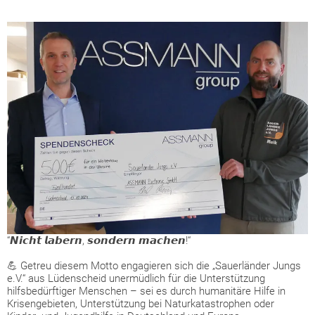
“𝙉𝙞𝙘𝙝𝙩 𝙡𝙖𝙗𝙚𝙧𝙣, 𝙨𝙤𝙣𝙙𝙚𝙧𝙣 𝙢𝙖𝙘𝙝𝙚𝙣!“
💪 Getreu diesem Motto engagieren sich die „Sauerländer Jungs
e.V.“ aus Lüdenscheid unermüdlich für die Unterstützung
hilfsbedürftiger Menschen – sei es durch humanitäre Hilfe in
Krisengebieten, Unterstützung bei Naturkatastrophen oder