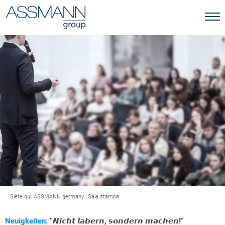
Siete qui:
ASSMANN germany
|
Sala stampa
Neuigkeiten:
“𝙉𝙞𝙘𝙝𝙩 𝙡𝙖𝙗𝙚𝙧𝙣, 𝙨𝙤𝙣𝙙𝙚𝙧𝙣 𝙢𝙖𝙘𝙝𝙚𝙣!“