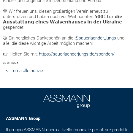
Kinder- und Jugendhilfe in Deutschland und Europa.
💙 Wir freuen uns, diesen großartigen Verein erneut zu
unterstützen und haben noch vor Weihnachten 𝟱𝟬𝟬€ 𝗳ü𝗿 𝗱𝗶𝗲
𝗔𝘂𝘀𝘀𝘁𝗮𝘁𝘁𝘂𝗻𝗴 𝗲𝗶𝗻𝗲𝘀 𝗪𝗮𝗶𝘀𝗲𝗻𝗵𝗮𝘂𝘀𝗲𝘀 𝗶𝗻 𝗱𝗲𝗿 𝗨𝗸𝗿𝗮𝗶𝗻𝗲
gespendet.
🤝 Ein herzliches Dankeschön an die
@sauerlaender_jungs
und
alle, die diese wichtige Arbeit möglich machen!
👉 Helfen Sie mit:
https://sauerlaenderjungs.de/spenden/
07.01.2025
<- Torna alle notizie
ASSMANN Group
Il gruppo ASSMANN opera a livello mondiale per offrire prodotti