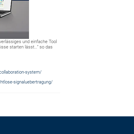
uverlässiges und einfache Tool
isse starten lässt…“ so das
collaboration-system/
tlose-signaluebertragung/