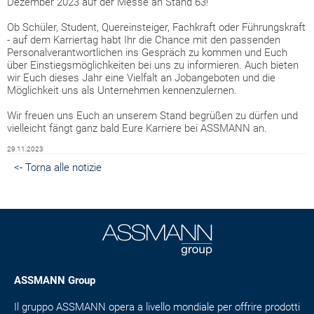
Dezember 2023 auf der Messe an Stand 63!
Ob Schüler, Student, Quereinsteiger, Fachkraft oder Führungskraft
- auf dem Karriertag habt Ihr die Chance mit den passenden
Personalverantwortlichen ins Gespräch zu kommen und Euch
über Einstiegsmöglichkeiten bei uns zu informieren. Auch bieten
wir Euch dieses Jahr eine Vielfalt an Jobangeboten und die
Möglichkeit uns als Unternehmen kennenzulernen.
Wir freuen uns Euch an unserem Stand begrüßen zu dürfen und
vielleicht fängt ganz bald Eure Karriere bei ASSMANN an.
29.11.2023
<- Torna alle notizie
ASSMANN Group
Il gruppo ASSMANN opera a livello mondiale per offrire prodotti