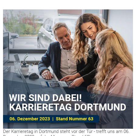
Der Karrieretag in Dortmund steht vor der Tür - trefft uns am 06.