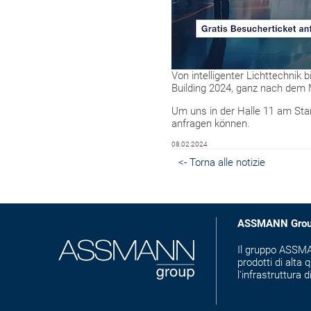
Von intelligenter Lichttechnik
Building 2024, ganz nach dem M
Um uns in der Halle 11 am Stan
anfragen können.
08.02.2024
<- Torna alle notizie
ASSMANN Gro
Il gruppo ASSMAN
prodotti di alta q
l'infrastruttura d