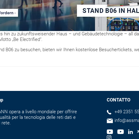
 bis hin zu zukunftsweisender Haus – und Gebäudetechnologie – all das
otto „Be Electrified“.
d B06 zu besuchen, bieten wir Ihnen kostenlose Besuchertickets, wel
up
CONTATTO
N opera a livello mondiale per offrire
+49 2351 55
ualità per la tecnologia delle reti dati e
info@assm
i rete.