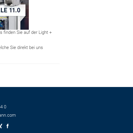
 finden Sie auf der Light +
che Sie direkt bei uns
4 0
ann.com