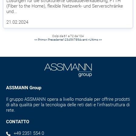
Lösungen für die strukturierte Gebäudeverkabelung, FTTH
(Fiber to the Home), flexible Netzwerk- und Serverschränke
und...
21.02.2024
Colpi da 61 a 72 da 104
<< Primo
< Precedente
1
2
3
4
5
6
7
8
9
Avanti >
Ultimo >>
ASSMANN Group
Il gruppo ASSMANN opera a livello mondiale per offrire prodotti
di alta qualità per la tecnologia delle reti dati e l'infrastruttura di
rete.
CONTATTO
+49 2351 554 0