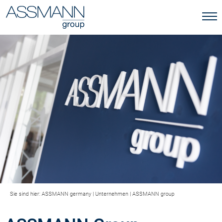
Sie sind hier:
ASSMANN germany
|
Unternehmen
|
ASSMANN group