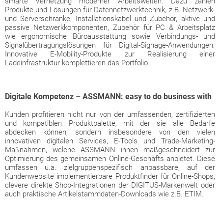
smarte Vernetzung moderner Arbeitswelten. Dazu zählen
Produkte und Lösungen für Datennetzwerktechnik, z.B. Netzwerk-
und Serverschränke, Installationskabel und Zubehör, aktive und
passive Netzwerkkomponenten, Zubehör für PC & Arbeitsplatz
wie ergonomische Büroausstattung sowie Verbindungs- und
Signalübertragungslösungen für Digital-Signage-Anwendungen.
Innovative E-Mobility-Produkte zur Realisierung einer
Ladeinfrastruktur komplettieren das Portfolio.
Digitale Kompetenz – ASSMANN: easy to do business with
Kunden profitieren nicht nur von der umfassenden, zertifizierten
und kompatiblen Produktpalette, mit der sie alle Bedarfe
abdecken können, sondern insbesondere von den vielen
innovativen digitalen Services, E-Tools und Trade-Marketing-
Maßnahmen, welche ASSMANN ihnen maßgeschneidert zur
Optimierung des gemeinsamen Online-Geschäfts anbietet. Diese
umfassen u.a. zielgruppenspezifisch anpassbare, auf der
Kundenwebsite implementierbare Produktfinder für Online-Shops,
clevere direkte Shop-Integrationen der DIGITUS-Markenwelt oder
auch praktische Artikelstammdaten-Downloads wie z.B. ETIM.