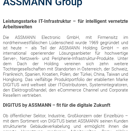
ASSMANN Group
Leistungsstarke IT-Infrastruktur – für intelligent vernetzte
Arbeitswelten
Die ASSMANN Electronic GmbH, mit Firmensitz im
nordrheinwestfälischen Lüdenscheid wurde 1969 gegründet und
ist heute – als Teil der ASSMANN Holding GmbH – ein
international operierender Lösungsanbieter für hochwertige
Server-, Netzwerk- und Peripherie-Infrastruktur-Produkte. Unter
dem Dach der Holding vereinen sich zehn weitere
Tochtergesellschaften mit Standorten in Österreich, der Schweiz,
Frankreich, Spanien, Kroatien, Polen, der Türkei, China, Taiwan und
Hongkong. Das vielfältige Produktportfolio der etablierten Marke
DIGITUS wird weltweit über IT-Distributoren, Systemintegratoren,
den Elektrogroßhandel, den eCommerce Channel und Corporate
Resellern vertrieben.
DIGITUS by ASSMANN – fit für die digitale Zukunft
Ob öffentlicher Sektor, Industrie, Großkonzern oder Einzelbüro –
mit dem Sortiment von DIGITUS bietet ASSMANN seinen Kunden
strukturierte Gebäudeverkabelung und ermöglicht ihnen die