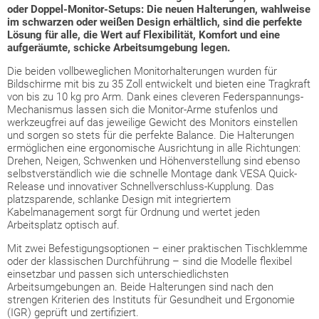
oder Doppel-Monitor-Setups: Die neuen Halterungen, wahlweise
im schwarzen oder weißen Design erhältlich, sind die perfekte
Lösung für alle, die Wert auf Flexibilität, Komfort und eine
aufgeräumte, schicke Arbeitsumgebung legen.
Die beiden vollbeweglichen Monitorhalterungen wurden für
Bildschirme mit bis zu 35 Zoll entwickelt und bieten eine Tragkraft
von bis zu 10 kg pro Arm. Dank eines cleveren Federspannungs-
Mechanismus lassen sich die Monitor-Arme stufenlos und
werkzeugfrei auf das jeweilige Gewicht des Monitors einstellen
und sorgen so stets für die perfekte Balance. Die Halterungen
ermöglichen eine ergonomische Ausrichtung in alle Richtungen:
Drehen, Neigen, Schwenken und Höhenverstellung sind ebenso
selbstverständlich wie die schnelle Montage dank VESA Quick-
Release und innovativer Schnellverschluss-Kupplung. Das
platzsparende, schlanke Design mit integriertem
Kabelmanagement sorgt für Ordnung und wertet jeden
Arbeitsplatz optisch auf.
Mit zwei Befestigungsoptionen – einer praktischen Tischklemme
oder der klassischen Durchführung – sind die Modelle flexibel
einsetzbar und passen sich unterschiedlichsten
Arbeitsumgebungen an. Beide Halterungen sind nach den
strengen Kriterien des Instituts für Gesundheit und Ergonomie
(IGR) geprüft und zertifiziert.