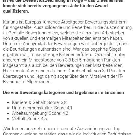
ist es die zweite Auszeichnung in Folge – das Unternehmen
konnte sich bereits vergangenes Jahr für den Award
qualifizieren.
Kununu ist Europas führende Arbeitgeber-Bewertungsplattform
für Angestellte, Auszubildende und Bewerber. In die Auszeichnung
fließen alle Bewertungen ein, welche die einzelnen Arbeitgeber
von aktuellen und ehemaligen Mitarbeitenden erhalten haben.
Durch die Anonymität der Bewertungen wird sichergestellt, dass
die Beurteilungen authentisch sind. Wer das begehrte Siegel
ergattern will, muss strenge Kriterien erfüllen. Dazu zählt unter
anderem ein Mindestscore von 3,8 bei 5 möglichen Punkten
insgesamt als auch bei den Bewertungen der Mitarbeitenden.
Hier konnte Assmann mit einem Durchschnitt von 3,9 Punkten
überzeugen und liegt damit sogar über dem Mittelwert der IT-
Branche im Allgemeinen.
Die vier Bewertungskategorien und Ergebnisse im Einzelnen
:
Karriere & Gehalt: Score: 3,8
Unternehmenskultur: Score 4,1
Arbeitsumgebung: Score: 4,2
Vielfalt: Score: 4,5
„Wir freuen uns sehr über die erneute Auszeichnung zur Top
Company, welche bestätigt, dass wir die individuellen Bedürfnisse