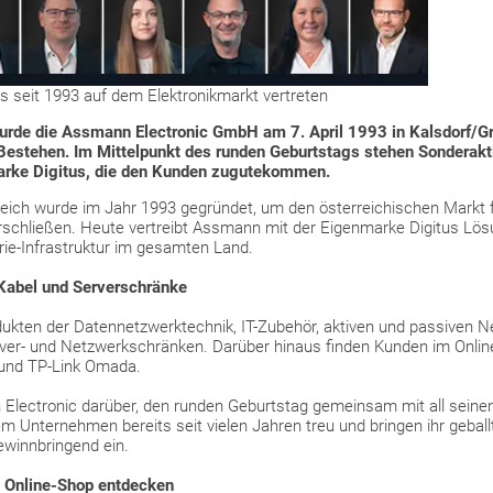
s seit 1993 auf dem Elektronikmarkt vertreten
urde die Assmann Electronic GmbH am 7. April 1993 in Kalsdorf/Gr
 Bestehen. Im Mittelpunkt des runden Geburtstags stehen Sonderakt
rke Digitus, die den Kunden zugutekommen.
eich wurde im Jahr 1993 gegründet, um den österreichischen Markt fü
schließen. Heute vertreibt Assmann mit der Eigenmarke Digitus Lös
rie-Infrastruktur im gesamten Land.
 Kabel und Serverschränke
rodukten der Datennetzwerktechnik, IT-Zubehör, aktiven und passiven
er- und Netzwerkschränken. Darüber hinaus finden Kunden im Onlin
und TP-Link Omada.
Electronic darüber, den runden Geburtstag gemeinsam mit all seinen 
em Unternehmen bereits seit vielen Jahren treu und bringen ihr geba
ewinnbringend ein.
 Online-Shop entdecken