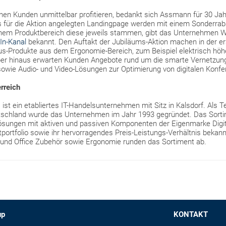
denen Kunden unmittelbar profitieren, bedankt sich Assmann für 30 J
s für die Aktion angelegten Landingpage werden mit einem Sonderrab
lchem Produktbereich diese jeweils stammen, gibt das Unternehmen
In-Kanal
bekannt. Den Auftakt der Jubiläums-Aktion machen in der e
us-Produkte aus dem Ergonomie-Bereich, zum Beispiel elektrisch höhe
ber hinaus erwarten Kunden Angebote rund um die smarte Vernetzu
sowie Audio- und Video-Lösungen zur Optimierung von digitalen Konfe
rreich
t ein etabliertes IT-Handelsunternehmen mit Sitz in Kalsdorf. Als 
tschland wurde das Unternehmen im Jahr 1993 gegründet. Das Sorti
ösungen mit aktiven und passiven Komponenten der Eigenmarke Digitus
tportfolio sowie ihr hervorragendes Preis-Leistungs-Verhältnis bekann
 und Office Zubehör sowie Ergonomie runden das Sortiment ab.
up
KONTAKT