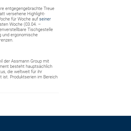
ahre entgegengebrachte Treue
att versehene Highlight-
 Woche für Woche auf
seiner
rsten Woche (03.04. –
nverstellbare Tischgestelle
ng und ergonomische
renzen.
Teil der Assmann Group mit
ment besteht hauptsächlich
, die weltweit für ihr
t ist. Produktserien im Bereich