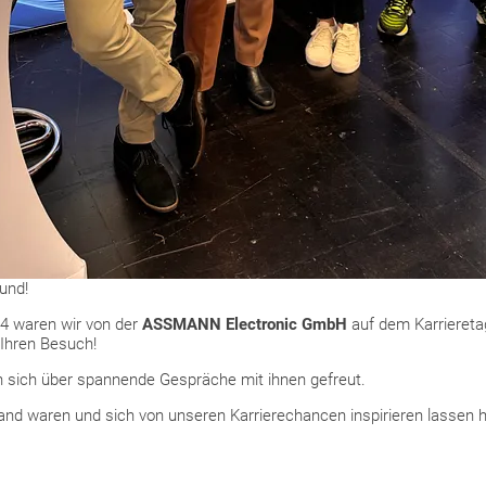
und!
4 waren wir von der
ASSMANN Electronic GmbH
auf dem Karrieretag
Ihren Besuch!
 sich über spannende Gespräche mit ihnen gefreut.
and waren und sich von unseren Karrierechancen inspirieren lassen 