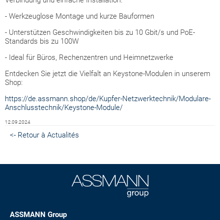
Verbindung und einfache Installation.
- Werkzeuglose Montage und kurze Bauformen
- Unterstützen Geschwindigkeiten bis zu 10 Gbit/s und PoE-
Standards bis zu 100W
- Ideal für Büros, Rechenzentren und Heimnetzwerke
Entdecken Sie jetzt die Vielfalt an Keystone-Modulen in unserem
Shop:
https://de.assmann.shop/de/Kupfer-Netzwerktechnik/Modulare-
Anschlusstechnik/Keystone-Module/
12.09.2024
<- Retour à Actualités
ASSMANN Group