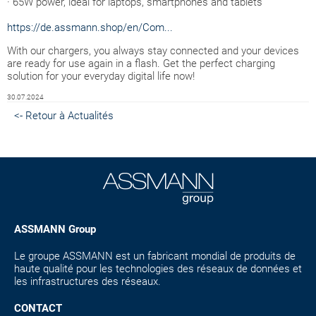
· 65W power, ideal for laptops, smartphones and tablets
https://de.assmann.shop/en/Com...
With our chargers, you always stay connected and your devices
are ready for use again in a flash. Get the perfect charging
solution for your everyday digital life now!
30.07.2024
<- Retour à Actualités
ASSMANN Group
Le groupe ASSMANN est un fabricant mondial de produits de
haute qualité pour les technologies des réseaux de données et
les infrastructures des réseaux.
CONTACT