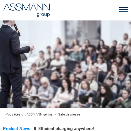
Vous êtes ici :
ASSMANN germany
|
Salle de presse
Product News:
🔋 Efficient charging anywhere!