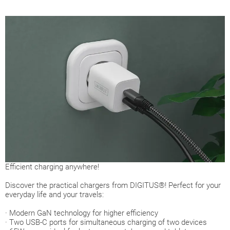
Efficient charging anywhere!
Discover the practical chargers from DIGITUS®! Perfect for your
everyday life and your travels:
· Modern GaN technology for higher efficiency
· Two USB-C ports for simultaneous charging of two devices