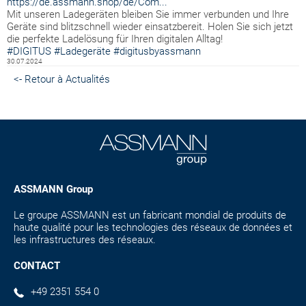
https://de.assmann.shop/de/Com...
Mit unseren Ladegeräten bleiben Sie immer verbunden und Ihre
Geräte sind blitzschnell wieder einsatzbereit. Holen Sie sich jetzt
die perfekte Ladelösung für Ihren digitalen Alltag!
#DIGITUS
#Ladegeräte
#digitusbyassmann
30.07.2024
<- Retour à Actualités
ASSMANN Group
Le groupe ASSMANN est un fabricant mondial de produits de
haute qualité pour les technologies des réseaux de données et
les infrastructures des réseaux.
CONTACT
+49 2351 554 0