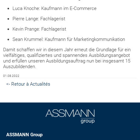
Luca Knoche: Kaufmann im E-Commerce
Pierre Lange: Fachlagerist
Kevin Prange: Fachlagerist
Sean Krummel: Kaufmann für Marketingkommunikation
Damit schaffen wir in diesem Jahr erneut die Grundlage für ein
vielfältiges, qualifiziertes und spannendes Ausbildungsangebot
und erfüllen unseren Ausbildungsauftrag nun bei insgesamt 15
Auszubildenden.
01.08.2022
<- Retour à Actualités
ASSMANN Group