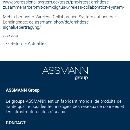
www.professional-system.de/tests/praxistest-drahtlose-
zusammenarbeit-mit-dem-digitus-wireless-collaboration-system/
Mehr über unser Wireless Collaboration System auf unserer
Landingpage:
de.assmann.shop/de/drahtlose-
signaluebertragung/
23.06.2023
<- Retour à Actualités
ASSMANN Group
Le groupe ASSMANN est un fabricant mondial de produits de
haute qualité pour les technologies des réseaux de données et
les infrastructures des réseaux.
CONTACT