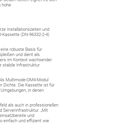
n hohe
e Installationszeiten und
O-Kassette (DN-96332-2-4)
eine robuste Basis für
pleißen und dient als
ders im Kontext wachsender
stabile Infrastruktur
Als Multimode-OM4-Modul
 Dichte. Die Kassette ist für
ür Umgebungen, in denen
eld als auch in professionellen
 Serverinfrastruktur. „Mit
einsatzbereite und
o einfach und effizient wie