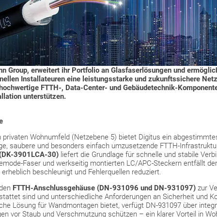
n Group, erweitert ihr Portfolio an Glasfaserlösungen und ermöglic
ellen Installateuren eine leistungsstarke und zukunftssichere Net
hochwertige FTTH-, Data-Center- und Gebäudetechnik-Komponenten,
llation unterstützen.
e
privaten Wohnumfeld (Netzebene 5) bietet Digitus ein abgestimmtes P
ge, saubere und besonders einfach umzusetzende FTTH-Infrastruktur
 (DK-3901LCA-30)
liefert die Grundlage für schnelle und stabile Verbi
emode-Faser und werkseitig montierten LC/APC-Steckern entfällt de
on erheblich beschleunigt und Fehlerquellen reduziert.
iden
FTTH-Anschlussgehäuse
(DN-931096 und DN-931097)
zur Ve
attet sind und unterschiedliche Anforderungen an Sicherheit und 
che Lösung für Wandmontagen bietet, verfügt DN-931097 über integrie
en vor Staub und Verschmutzung schützen – ein klarer Vorteil in W