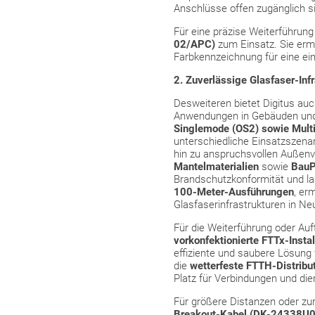
Anschlüsse offen zugänglich s
Für eine präzise Weiterführun
02/APC)
zum Einsatz. Sie ermö
Farbkennzeichnung für eine ei
2. Zuverlässige Glasfaser-Inf
Desweiteren bietet Digitus auc
Anwendungen in Gebäuden und 
Singlemode (OS2) sowie Mul
unterschiedliche Einsatzszena
hin zu anspruchsvollen Außen
Mantelmaterialien
sowie
BauP
Brandschutzkonformität und la
100-Meter-Ausführungen
, er
Glasfaserinfrastrukturen in N
Für die Weiterführung oder Auf
vorkonfektionierte FTTx-Insta
effiziente und saubere Lösung 
die
wetterfeste FTTH-Distrib
Platz für Verbindungen und die
Für größere Distanzen oder zu
Breakout-Kabel (DK-24338U