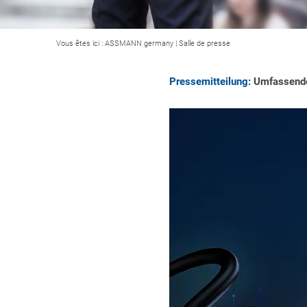
Vous êtes ici :
ASSMANN germany
|
Salle de presse
Pressemitteilung:
Umfassende 