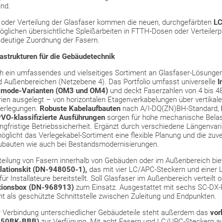
ind.
g oder Verteilung der Glasfaser kommen die neuen, durchgefärbten
LC
glichen übersichtliche Spleißarbeiten in FTTH-Dosen oder Verteiler
ndeutige Zuordnung der Fasern.
rastrukturen für die Gebäudetechnik
h ein umfassendes und vielseitiges Sortiment an Glasfaser-Lösungen 
Außenbereichen (Netzebene 4). Das Portfolio umfasst universelle
I
timode-Varianten (OM3 und OM4)
und deckt Faserzahlen von 4 bis 48
rien ausgelegt – von horizontalen Etagenverkabelungen über vertika
verlegungen.
Robuste Kabelaufbauten
nach A/I-DQ(ZN)BH-Standard,
VO-klassifizierte Ausführungen
sorgen für hohe mechanische Belast
ngfristige Betriebssicherheit. Ergänzt durch verschiedene Längenvar
möglicht das Verlegekabel-Sortiment eine flexible Planung und die z
eubauten wie auch bei Bestandsmodernisierungen.
teilung von Fasern innerhalb von Gebäuden oder im Außenbereich bie
llationskit (DN-948050-1),
das mit vier LC/APC-Steckern und einer 
für Installateure bereitstellt. Soll Glasfaser im Außenbereich verteil
utionsbox (DN-968913)
zum Einsatz. Ausgestattet mit sechs SC-DX-P
nt als geschützte Schnittstelle zwischen Zuleitung und Endpunkten.
r Verbindung unterschiedlicher Gebäudeteile steht außerdem das
vor
050BK-BBB)
zur Verfügung. Mit acht Fasern und LC/UPC-Steckern auf