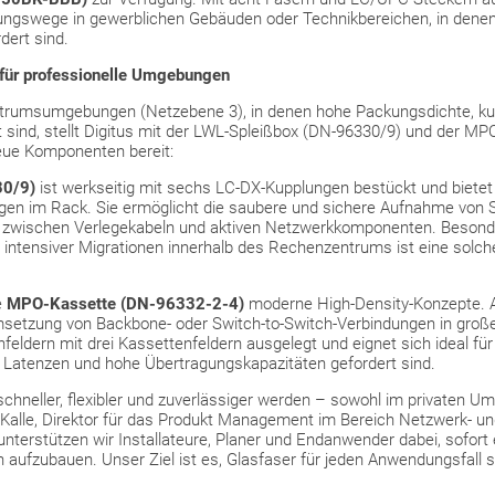
belungswege in gewerblichen Gebäuden oder Technikbereichen, in dene
dert sind.
für professionelle Umgebungen
trumsumgebungen (Netzebene 3), in denen hohe Packungsdichte, kurz
sind, stellt Digitus mit der LWL-Spleißbox (DN-96330/9) und der MP
eue Komponenten bereit:
30/9)
ist werkseitig mit sechs LC-DX-Kupplungen bestückt und bietet 
gen im Rack. Sie ermöglicht die saubere und sichere Aufnahme von S
ent zwischen Verlegekabeln und aktiven Netzwerkkomponenten. Beson
ntensiver Migrationen innerhalb des Rechenzentrums ist eine solche 
e
MPO-Kassette (DN-96332-2-4)
moderne High-Density-Konzepte. 
Umsetzung von Backbone- oder Switch-to-Switch-Verbindungen in großer
feldern mit drei Kassettenfeldern ausgelegt und eignet sich ideal f
ge Latenzen und hohe Übertragungskapazitäten gefordert sind.
eller, flexibler und zuverlässiger werden – sowohl im privaten Umf
t Kalle, Direktor für das Produkt Management im Bereich Netzwerk- und
unterstützen wir Installateure, Planer und Endanwender dabei, sofort 
n aufzubauen. Unser Ziel ist es, Glasfaser für jeden Anwendungsfall s