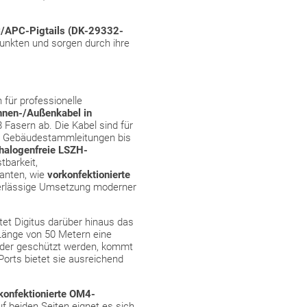
/APC-Pigtails (DK-29332-
punkten und sorgen durch ihre
für professionelle
nnen-/Außenkabel in
 Fasern ab. Die Kabel sind für
le Gebäudestammleitungen bis
halogenfreie LSZH-
barkeit,
ianten, wie
vorkonfektionierte
uverlässige Umsetzung moderner
tet Digitus darüber hinaus das
Länge von 50 Metern eine
t oder geschützt werden, kommt
orts bietet sie ausreichend
konfektionierte OM4-
 beiden Seiten eignet es sich