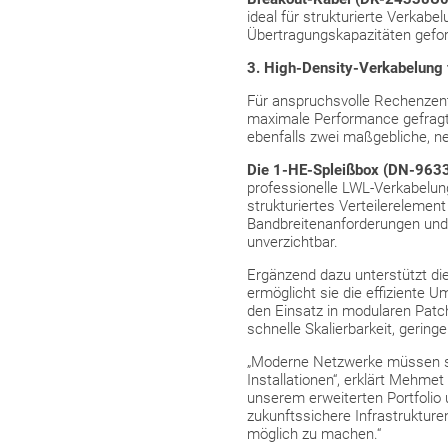
ideal für strukturierte Verka
Übertragungskapazitäten gefor
3. High-Density-Verkabelung 
Für anspruchsvolle Rechenzen
maximale Performance gefragt 
ebenfalls zwei maßgebliche, n
Die 1-HE-Spleißbox (DN-963
professionelle LWL-Verkabelun
strukturiertes Verteilerelem
Bandbreitenanforderungen und i
unverzichtbar.
Ergänzend dazu unterstützt di
ermöglicht sie die effiziente 
den Einsatz in modularen Patch
schnelle Skalierbarkeit, gerin
„Moderne Netzwerke müssen schn
Installationen“, erklärt Mehme
unserem erweiterten Portfolio 
zukunftssichere Infrastrukture
möglich zu machen.“