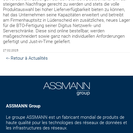
steigenden Nachfrage gerecht zu werden und stets die volle
Produktauswahl bei hoher Lieferverfügbarkeit bieten zu können,
hat das Unternehmen seine Kapazitäten erweitert und betreibt
am Firmenhauptsitz in Lüdenscheid ein zusätzliches, neues Lager
für die BTO-Fertigung seiner Digitus Netzwerk- und
Serverschränke. Diese sind online bestellbar, werden
maßgeschneidert sowie ganz nach individuellen Anforderungen
gefertigt und Just-in-Time geliefert.
27.02.2025
<- Retour à Actualités
ASSMANN Group
Le groupe ASSMANN est un fabricant mondial de produits de
haute qualité pour les technologies des réseaux de données et
les infrastructures des réseaux.