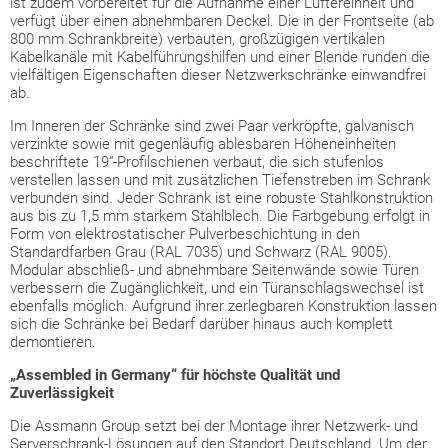
ist zudem vorbereitet für die Aufnahme einer Lüftereinheit und
verfügt über einen abnehmbaren Deckel. Die in der Frontseite (ab
800 mm Schrankbreite) verbauten, großzügigen vertikalen
Kabelkanäle mit Kabelführungshilfen und einer Blende runden die
vielfältigen Eigenschaften dieser Netzwerkschränke einwandfrei
ab.
Im Inneren der Schränke sind zwei Paar verkröpfte, galvanisch
verzinkte sowie mit gegenläufig ablesbaren Höheneinheiten
beschriftete 19“-Profilschienen verbaut, die sich stufenlos
verstellen lassen und mit zusätzlichen Tiefenstreben im Schrank
verbunden sind. Jeder Schrank ist eine robuste Stahlkonstruktion
aus bis zu 1,5 mm starkem Stahlblech. Die Farbgebung erfolgt in
Form von elektrostatischer Pulverbeschichtung in den
Standardfarben Grau (RAL 7035) und Schwarz (RAL 9005).
Modular abschließ- und abnehmbare Seitenwände sowie Türen
verbessern die Zugänglichkeit, und ein Türanschlagswechsel ist
ebenfalls möglich. Aufgrund ihrer zerlegbaren Konstruktion lassen
sich die Schränke bei Bedarf darüber hinaus auch komplett
demontieren.
„Assembled in Germany“ für höchste Qualität und
Zuverlässigkeit
Die Assmann Group setzt bei der Montage ihrer Netzwerk- und
Serverschrank-Lösungen auf den Standort Deutschland. Um der