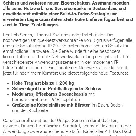
Schloss und weiteren neuen Eigenschaften. Assmann montiert
alle seine Netzwerk- und Serverschränke in Deutschland und
gewährleistet mithilfe einer Build-to-Order-Strategie und
erweiterten Lagerkapazitäten stets hohe Lieferverfügbarkeit und
Just-in-Time-Zustellungen.
Egal, ob Server, Ethernet-Switches oder Patchfelder: Die
hochwertigen Unique-Netzwerkschränke von Digitus verfügen alle
über die Schutzklasse IP 20 und bieten somit besten Schutz für
empfindliche Hardware. Die Serie wurde für eine besonders
komfortable und flexible Netzwerkverkabelung designt und ist für
verschiedenste Anwendungsszenarien in der modernen IT-
Infrastruktur geeignet. Ein Update der Netzwerkschränke sorgt
jetzt für noch mehr Komfort und bietet folgende neue Features:
Hohe Traglast bis zu 1.200 kg
Schwenkgriff mit Profilhalbzylinder-Schloss
Modulares, öffenbares Bodenchassis
mit
herausnehmbaren 19"-Blindplatten
Großzügige Kabeleinlässe mit Bürsten
im Dach, Boden
und der Rückseite
Ganz generell sorgt bei der Unique-Serie ein durchdachtes,
cleveres Design für maximale Stabilität, höchste Flexibilität in der
Anwendung sowie ausreichend Platz für Kabel aller Art. Das Dach