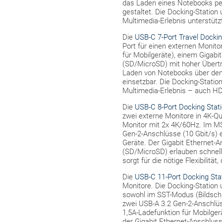
das Laden eines Notebooks per
gestaltet. Die Docking-Station
Multimedia-Erlebnis unterstüt
Die
USB-C 7-Port Travel Docki
Port für einen externen Monito
für Mobilgeräte), einem Gigab
(SD/MicroSD) mit hoher Übertr
Laden von Notebooks über den 
einsetzbar. Die Docking-Statio
Multimedia-Erlebnis – auch H
Die
USB-C 8-Port Docking Stat
zwei externe Monitore in 4K-Qu
Monitor mit 2x 4K/60Hz. Im MS
Gen-2-Anschlüsse (10 Gbit/s) 
Geräte. Der Gigabit Ethernet-A
(SD/MicroSD) erlauben schnell
sorgt für die nötige Flexibilit
Die
USB-C 11-Port Docking Sta
Monitore. Die Docking-Station 
sowohl im SST-Modus (Bildschi
zwei USB-A 3.2 Gen-2-Anschlüss
1,5A-Ladefunktion für Mobilger
der Gigabit Ethernet-Anschlus