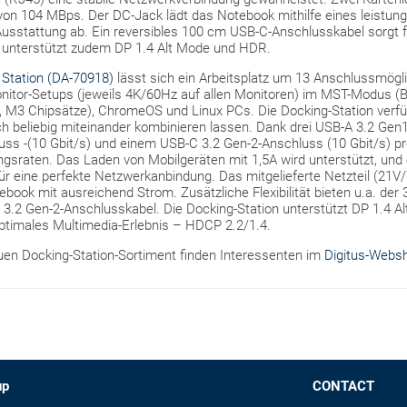
on 104 MBps. Der DC-Jack lädt das Notebook mithilfe eines leistungs
usstattung ab. Ein reversibles 100 cm USB-C-Anschlusskabel sorgt fü
 unterstützt zudem DP 1.4 Alt Mode und HDR.
 Station (DA-70918)
lässt sich ein Arbeitsplatz um 13 Anschlussmögl
onitor-Setups (jeweils 4K/60Hz auf allen Monitoren) im MST-Modus (Bi
M3 Chipsätze), ChromeOS und Linux PCs. Die Docking-Station verfü
ch beliebig miteinander kombinieren lassen. Dank drei USB-A 3.2 Gen
ss -(10 Gbit/s) und einem USB-C 3.2 Gen-2-Anschluss (10 Gbit/s) pro
gsraten. Das Laden von Mobilgeräten mit 1,5A wird unterstützt, und 
ür eine perfekte Netzwerkanbindung. Das mitgelieferte Netzteil (21V/
book mit ausreichend Strom. Zusätzliche Flexibilität bieten u.a. de
 3.2 Gen-2-Anschlusskabel. Die Docking-Station unterstützt DP 1.4 A
optimales Multimedia-Erlebnis – HDCP 2.2/1.4.
en Docking-Station-Sortiment finden Interessenten im
Digitus-Webs
up
CONTACT