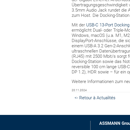
Übertragungsgeschwindigkeit v
3.5mm Audio Jack rundet die A
zum Host. Die Docking-Station
Mit der
USB-C 13-Port Docking
ermöglicht Dual- oder Triple-M
Windows, macOS (u.a. M1, M2, 
DisplayPort-Anschlüsse, die si
einem USB-A 3.2 Gen-2-Anschlu
ultraschnellen Datenübertragun
(RJ45) mit 2500 Mbit/s sorgt f
Docking-Station sowie das Note
reversible 100 cm lange USB-C
DP 1.2), HDR sowie – für ein 
Weitere Informationen zum neu
20.11.2024
<- Retour à Actualités
ASSMANN Gro