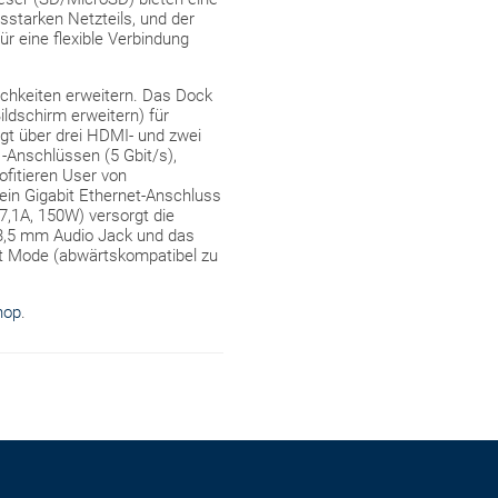
starken Netzteils, und der
r eine flexible Verbindung
ichkeiten erweitern. Das Dock
ldschirm erweitern) für
gt über drei HDMI- und zwei
1-Anschlüssen (5 Gbit/s),
fitieren User von
ein Gigabit Ethernet-Anschluss
7,1A, 150W) versorgt die
r 3,5 mm Audio Jack und das
lt Mode (abwärtskompatibel zu
hop
.