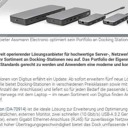
ter Assmann Electronic optimiert sein Portfolio an Docking Stationen
it operierender Lösungsanbieter für hochwertige Server-, Netzwer
ihr Sortiment an Docking-Stationen neu auf. Das Portfolio der Eigen
n Standards gerecht zu werden und Anwendern eine moderne und k
onen von Digitus erfährt ein Update: Ab sofort erweitern fünf neue 
ilie bietet Docking-Stationen in verschiedenen Preisklassen sowie mi
 Anzahl der Anschlüsse) und liefert so für jeden Bedarf die passende 
 unterwegs mit dem Laptop – im neuen Sortiment von Digitus finden A
f.
ion (DA-70914)
ist die ideale Lösung zur Erweiterung und Optimierung 
tzlichen, externen Monitor, zwei schnellen (10 Gbit/s) USB-A 3.2 Ge
äte), einem Gigabit Ethernet-Anschluss (RJ45) für zuverlässige Netz
it hoher Übertragungsgeschwindigkeit bietet das Dock umfassende K