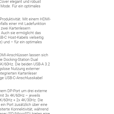
Cover elegant und robust
t Mode. Für ein optimales
 Produktivität. Mit einem HDMI-
falls einer mit Ladefunktion
 zwei Kartenlesern
 Auch sie ermöglicht das
B-C Host-Kabels vielseitig
) und – für ein optimales
DMI-Anschlüssen lassen sich
ie Docking-Station Dual
4K/60Hz. Die beiden USB-A 3.2
ngslose Nutzung externer
tegrierten Kartenleser
ange USB-C-Anschlusskabel
nem DP-Port um drei externe
mit 3x 4K/60Hz – jeweils
4K/60Hz + 2x 4K/30Hz. Die
in Port zusätzlich über eine
iterte Konnektivität, während
leser (SD/MicroSD) bieten eine