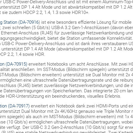
 USB-C Power-Delivery-Anschluss und ist mit einem Aluminium-Top-
 unterstützt DP 1.4 Alt Mode und ist abwärtskompatibel mit DP 1.2 Al
zt sie zudem HDCP 2.2, 1.4, 1.3 sowie HDR10+.
ng Station (DA-70916
) ist eine besonders effiziente Lösung für mobile
r, zwei schnellen (5 Gbit/s) USB-A 3.2 Gen-1-Anschlüssen (davon eben
it Ethernet-Anschluss (RJ45) für zuverlässige Netzwerkanbindung und
agungsgeschwindigkeit, bietet die Station umfassende Konnektivität.
USB-C Power-Delivery-Anschluss und ist dank ihres verstaubaren US
n unterstützt DP 1.4 Alt Mode (abwärtskompatibel mit DP 1.2 Alt Mode
DCP 2.2, 1.4 sowie HDR.
ion (DA-70915)
erweitert Notebooks um acht Anschlüsse. Mit zwei H
alität anschließen. Im SST-Modus (Bildschirm spiegeln) unterstützt d
T-Modus (Bildschirm erweitern) unterstützt sie Dual Monitor mit 2x 
ermöglichen eine ultraschnelle Datenübertragungsrate und die reibu
nschluss (RJ45) bietet zuverlässige Netzwerkverbindungen, und die in
e Datenübertragungen von Speicherkarten. Das integrierte 20 cm l
ät, die HDR-Unterstützung ein beeindruckendes, visuelles Erlebnis.
tion (DA-70917)
erweitert ein Notebook dank zwei HDMI-Ports und ei
unterstützt Dual Monitor mit 2x 4K/60Hz genauso wie Triple Monitor 
rm spiegeln) als auch im MST-Modus (Bildschirm erweitern) mit 1x 
e (10 Gbit/s) ermöglichen ultraschnelle Datenübertragungen, wobei e
äte verfügt. Der USB-C 3.2 Gen-2-Anschluss (10 Gbit/s) sorgt für erwe
s (RJ45) eine stabile Netzwerkverbindung gewährleistet. Zwei Karten