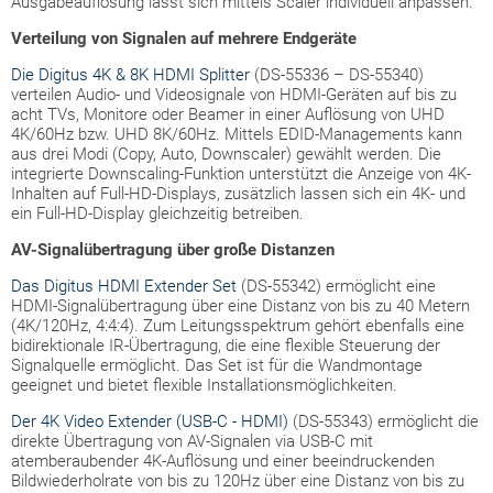
Ausgabeauflösung lässt sich mittels Scaler individuell anpassen.
Verteilung von Signalen auf mehrere Endgeräte
Die Digitus 4K & 8K HDMI Splitter
(DS-55336 – DS-55340)
verteilen Audio- und Videosignale von HDMI-Geräten auf bis zu
acht TVs, Monitore oder Beamer in einer Auflösung von UHD
4K/60Hz bzw. UHD 8K/60Hz. Mittels EDID-Managements kann
aus drei Modi (Copy, Auto, Downscaler) gewählt werden. Die
integrierte Downscaling-Funktion unterstützt die Anzeige von 4K-
Inhalten auf Full-HD-Displays, zusätzlich lassen sich ein 4K- und
ein Full-HD-Display gleichzeitig betreiben.
AV-Signalübertragung über große Distanzen
Das Digitus HDMI Extender Set
(DS-55342) ermöglicht eine
HDMI-Signalübertragung über eine Distanz von bis zu 40 Metern
(4K/120Hz, 4:4:4). Zum Leitungsspektrum gehört ebenfalls eine
bidirektionale IR-Übertragung, die eine flexible Steuerung der
Signalquelle ermöglicht. Das Set ist für die Wandmontage
geeignet und bietet flexible Installationsmöglichkeiten.
Der 4K Video Extender (USB-C - HDMI)
(DS-55343) ermöglicht die
direkte Übertragung von AV-Signalen via USB-C mit
atemberaubender 4K-Auflösung und einer beeindruckenden
Bildwiederholrate von bis zu 120Hz über eine Distanz von bis zu