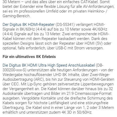
30 Metern – und das alles über ein einfaches CAT-Kabel. Somit
bietet der Extender eine flexible Lösung für alle AV-Anforderungen,
sei es im professionellen Umfeld oder im privaten Heimkino- /
Gaming-Bereich.
Der Digitus 8K HDMI-Repeater
(DS-55341) verlängert HDMI-
Signale in 8K/60Hz (4:4:4) auf bis zu 10 Meter sowie 4K/60Hz
(4:4:4) Signale auf bis zu 13 Meter. Zwei entsprechende HDMI-
Kabel können mit dem Repeater kaskadiert werden. Dank des
speziellen Designs lässt sich der Repeater über HDMI (5V) oder
optional, falls erforderlich, über USB-C mit Strom versorgen.
Für ein ultimatives 8K Erlebnis
Die Digitus 8K HDMI Ultra High Speed Anschlusskabel
(DB-
330200-xxx-S) unterstützen alle heutigen Anforderungen - von der
Wiedergabe hochauflösender UHD 8K Inhalte, über Zwei-Wege-
Audioübertragung (ARC), bis hin zur Steuerung von HDMI-Geräten
über CEC. Mit Lip-Sync gehören zeitversetzte Lippenbewegungen
der Vergangenheit an. Die Kabel können darüber hinaus bis zu 32
Audiokanäle übertragen und Bilder im 21:9 Cinemascope-Format
ausgeben. Vergoldete Kontakte und die dreifache Schirmung des
Kabels sorgen für höchste Leitfähigkeit und eine störungsfreie
Übertragung. Die Kabel sind in einer Länge von 1, 2 oder 3 Metern
erhältlich und unterstützen zudem 4K 3D in 50/60Hz.