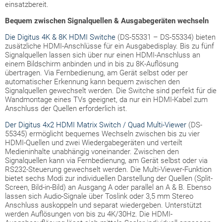
einsatzbereit.
Bequem zwischen Signalquellen
& Ausgabegeräten
wechseln
Die Digitus 4K & 8K HDMI Switche
(DS-55331 – DS-55334) bieten
zusätzliche HDMI-Anschlüsse für ein Ausgabedisplay. Bis zu fünf
Signalquellen lassen sich über nur einen HDMI-Anschluss an
einem Bildschirm anbinden und in bis zu 8K-Auflösung
übertragen. Via Fernbedienung, am Gerät selbst oder per
automatischer Erkennung kann bequem zwischen den
Signalquellen gewechselt werden. Die Switche sind perfekt für die
Wandmontage eines TVs geeignet, da nur ein HDMI-Kabel zum
Anschluss der Quellen erforderlich ist.
Der Digitus 4x2 HDMI Matrix Switch / Quad Multi-Viewer
(DS-
55345) ermöglicht bequemes Wechseln zwischen bis zu vier
HDMI-Quellen und zwei Wiedergabegeräten und verteilt
Medieninhalte unabhängig voneinander. Zwischen den
Signalquellen kann via Fernbedienung, am Gerät selbst oder via
RS232-Steuerung gewechselt werden. Die Multi-Viewer-Funktion
bietet sechs Modi zur individuellen Darstellung der Quellen (Split-
Screen, Bild-in-Bild) an Ausgang A oder parallel an A & B. Ebenso
lassen sich Audio-Signale über Toslink oder 3,5 mm Stereo
Anschluss auskoppeln und separat wiedergeben. Unterstützt
werden Auflösungen von bis zu 4K/30Hz. Die HDMI-