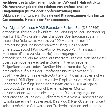
wichtiger Bestandteil einer modernen AV- und IT-Infrastruktur.
Die Anwendungsbereiche reichen von professionellen
Umgebungen (Büros oder Konferenzräume) über
Bildungseinrichtungen (Hörsäle und Klassenzimmer) bis hin zu
Gastronomie, Hotels oder Fitnesscentern.
Das
Digitus Wireless HDMI Extender / Splitter Set
(DS-55346)
ermöglicht ultimative Flexibilität und Leistung bei der Übertragung
von Full HD AV-Signalen. Das drahtlose Übertragungssystem
bietet eine Reichweite von bis zu 100 Metern in einer 1:1-
Verbindung (bei uneingeschränkter Sicht). Das System
unterstützt sowohl Point-to-Point- (Punkt-zu-Punkt) als auch
Multicast- (Punkt-zu-Multipunkt) Übertragungen. Letztere
ermöglichen es, ein AV-Signal auf mehrere Displays gleichzeitig zu
übertragen oder eine einzelne Quelle mit verschiedenen
Zielgeräten zu verbinden. Darüber hinaus kann das System
problemlos auf bis zu vier Empfangseinheiten erweitert (DS-
55347) werden, um eine Video-Splitter-Funktionalität zu erreichen
und das HDMI-Signal auf bis zu vier Displays zu verteilen. Das
Sendemodul verfügt über einen zusätzlichen HDMI-Ausgang
(Loop-Out), der es ermöglicht, einen externen Monitor
anzuschließen, während die integrierte IR-Übertragung eine
bequeme Steuerung des Quellgeräts direkt vom Ausgabedisplay
(Empfängereinheit) aus erlaubt. Das Plug & Play-System erfordert
keine zusätzliche Software oder Treiberinstallation und ist sofort