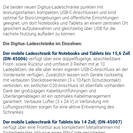
Die beiden neuen Digitus-Ladeschränke punkten mit
leistungsstarken, kompakten USB-C-Anschlüssen und sind
optimal für Büro-Umgebungen und öffentliche Einrichtungen
geeignet, um dort Notebooks und Tablets an einem zentralen Ort
gesichert aufzubewahren und gleichzeitig über USB für die
nächste Nutzung aufladen zu können.
Die Digitus-Ladeschränke im Einzelnen:
Der mobile Ladeschrank für Notebooks und Tablets bis 15,6 Zoll
(DN-45006)
verfügt über eine doppelflügelige, abschließbare
Front- sowie Rücktür und umfasst 3 Reihen mit je 10
Ladeplätzen, die alle über einen eigenen USB-C-Anschluss an der
Vorderseite verfügen. Zusätzlich lassen sich Geräte rückseitig
mit verbauten Steckdosenleisten (3 x 10-fach Schutzkontakt)
verbinden, ein seitlicher C20-Anschluss ist ebenfalls vorhanden.
Dank der großzügigen Kabeldurchführungen und
Überlängenablagen ist ein optimales Kabelmanagement
garantiert. Verbaute Lüfter (3 x 24 V) in Verbindung mit
Lüftungsschlitzen sorgen für eine aktive Entwärmung des
Schrankes.
Der mobile Ladeschrank für Tablets bis 14 Zoll, (DN-45007)
verfügt über eine Fronttür aus komplettem Metallrahmen mit
Sicherheitsglas inklusive eines PIN-Code gesicherten,