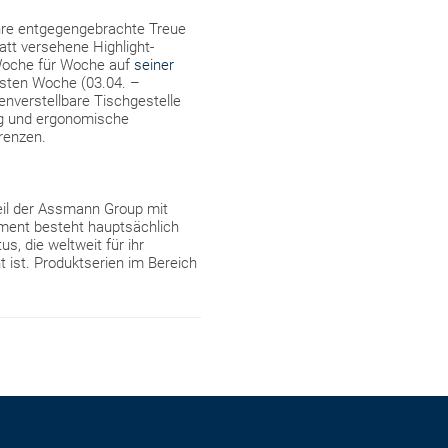
ahre entgegengebrachte Treue
att versehene Highlight-
 Woche für Woche auf
seiner
rsten Woche (03.04. –
nverstellbare Tischgestelle
ng und ergonomische
renzen.
Teil der Assmann Group mit
ment besteht hauptsächlich
, die weltweit für ihr
t ist. Produktserien im Bereich