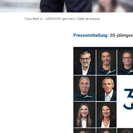
Vous êtes ici :
ASSMANN germany
|
Salle de presse
Pressemitteilung:
30-jähriges