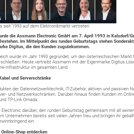
s seit 1993 auf dem Elektronikmarkt vertreten
urde die Assmann Electronic GmbH am 7. April 1993 in Kalsdorf/Gr
 Bestehen. Im Mittelpunkt des runden Geburtstags stehen Sonderakt
rke Digitus, die den Kunden zugutekommen.
eich wurde im Jahr 1993 gegründet, um den österreichischen Markt fü
schließen. Heute vertreibt Assmann mit der Eigenmarke Digitus Lös
rie-Infrastruktur im gesamten Land.
 Kabel und Serverschränke
rodukten der Datennetzwerktechnik, IT-Zubehör, aktiven und passiven
er- und Netzwerkschränken. Darüber hinaus finden Kunden im Onlin
und TP-Link Omada.
Electronic darüber, den runden Geburtstag gemeinsam mit all seinen 
em Unternehmen bereits seit vielen Jahren treu und bringen ihr geba
ewinnbringend ein.
 Online-Shop entdecken