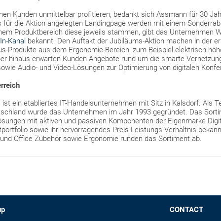
denen Kunden unmittelbar profitieren, bedankt sich Assmann für 30 J
s für die Aktion angelegten Landingpage werden mit einem Sonderrab
lchem Produktbereich diese jeweils stammen, gibt das Unternehmen
In-Kanal
bekannt. Den Auftakt der Jubiläums-Aktion machen in der e
us-Produkte aus dem Ergonomie-Bereich, zum Beispiel elektrisch höhe
ber hinaus erwarten Kunden Angebote rund um die smarte Vernetzu
sowie Audio- und Video-Lösungen zur Optimierung von digitalen Konfe
rreich
t ein etabliertes IT-Handelsunternehmen mit Sitz in Kalsdorf. Als 
tschland wurde das Unternehmen im Jahr 1993 gegründet. Das Sorti
ösungen mit aktiven und passiven Komponenten der Eigenmarke Digitus
tportfolio sowie ihr hervorragendes Preis-Leistungs-Verhältnis bekann
 und Office Zubehör sowie Ergonomie runden das Sortiment ab.
up
CONTACT