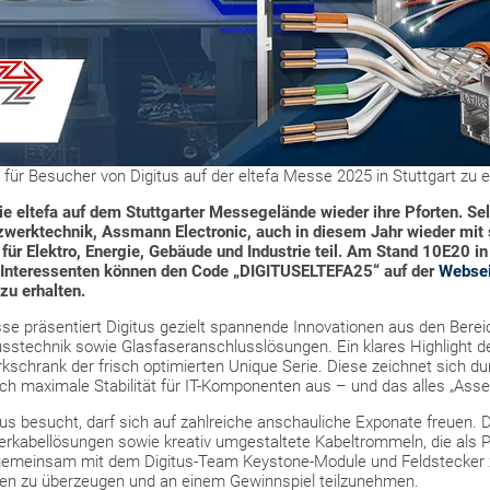
 für Besucher von Digitus auf der eltefa Messe 2025 in Stuttgart zu
ie eltefa auf dem Stuttgarter Messegelände wieder ihre Pforten. Se
zwerktechnik, Assmann Electronic, auch in diesem Jahr wieder mit 
r Elektro, Energie, Gebäude und Industrie teil.
Am Stand 10E20 in 
. Interessenten können den Code „DIGITUSELTEFA25“ auf der
Websei
 zu erhalten.
sse präsentiert Digitus gezielt spannende Innovationen aus den Bere
stechnik sowie Glasfaseranschlusslösungen. Ein klares Highlight de
schrank der frisch optimierten Unique Serie. Diese zeichnet sich durc
rch maximale Stabilität für IT-Komponenten aus – und das alles „Ass
s besucht, darf sich auf zahlreiche anschauliche Exponate freuen.
erkabellösungen sowie kreativ umgestaltete Kabeltrommeln, die als 
, gemeinsam mit dem Digitus-Team Keystone-Module und Feldstecker 
hen zu überzeugen und an einem Gewinnspiel teilzunehmen.