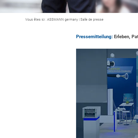
Vous êtes ici :
ASSMANN germany
|
Salle de presse
Pressemitteilung:
Erleben, Pa