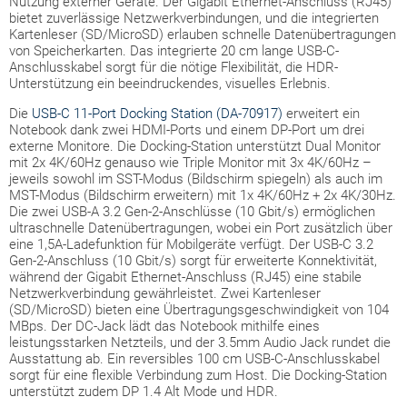
Nutzung externer Geräte. Der Gigabit Ethernet-Anschluss (RJ45)
bietet zuverlässige Netzwerkverbindungen, und die integrierten
Kartenleser (SD/MicroSD) erlauben schnelle Datenübertragungen
von Speicherkarten. Das integrierte 20 cm lange USB-C-
Anschlusskabel sorgt für die nötige Flexibilität, die HDR-
Unterstützung ein beeindruckendes, visuelles Erlebnis.
Die
USB-C 11-Port Docking Station (DA-70917)
erweitert ein
Notebook dank zwei HDMI-Ports und einem DP-Port um drei
externe Monitore. Die Docking-Station unterstützt Dual Monitor
mit 2x 4K/60Hz genauso wie Triple Monitor mit 3x 4K/60Hz –
jeweils sowohl im SST-Modus (Bildschirm spiegeln) als auch im
MST-Modus (Bildschirm erweitern) mit 1x 4K/60Hz + 2x 4K/30Hz.
Die zwei USB-A 3.2 Gen-2-Anschlüsse (10 Gbit/s) ermöglichen
ultraschnelle Datenübertragungen, wobei ein Port zusätzlich über
eine 1,5A-Ladefunktion für Mobilgeräte verfügt. Der USB-C 3.2
Gen-2-Anschluss (10 Gbit/s) sorgt für erweiterte Konnektivität,
während der Gigabit Ethernet-Anschluss (RJ45) eine stabile
Netzwerkverbindung gewährleistet. Zwei Kartenleser
(SD/MicroSD) bieten eine Übertragungsgeschwindigkeit von 104
MBps. Der DC-Jack lädt das Notebook mithilfe eines
leistungsstarken Netzteils, und der 3.5mm Audio Jack rundet die
Ausstattung ab. Ein reversibles 100 cm USB-C-Anschlusskabel
sorgt für eine flexible Verbindung zum Host. Die Docking-Station
unterstützt zudem DP 1.4 Alt Mode und HDR.