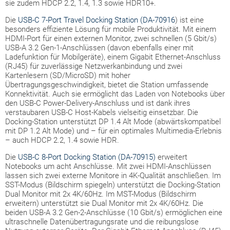
sie zudem HDCP 2.2, 1.4, 1.3 sowie HDR10+.
Die
USB-C 7-Port Travel Docking Station (DA-70916
) ist eine
besonders effiziente Lösung für mobile Produktivität. Mit einem
HDMI-Port für einen externen Monitor, zwei schnellen (5 Gbit/s)
USB-A 3.2 Gen-1-Anschlüssen (davon ebenfalls einer mit
Ladefunktion für Mobilgeräte), einem Gigabit Ethernet-Anschluss
(RJ45) für zuverlässige Netzwerkanbindung und zwei
Kartenlesern (SD/MicroSD) mit hoher
Übertragungsgeschwindigkeit, bietet die Station umfassende
Konnektivität. Auch sie ermöglicht das Laden von Notebooks über
den USB-C Power-Delivery-Anschluss und ist dank ihres
verstaubaren USB-C Host-Kabels vielseitig einsetzbar. Die
Docking-Station unterstützt DP 1.4 Alt Mode (abwärtskompatibel
mit DP 1.2 Alt Mode) und – für ein optimales Multimedia-Erlebnis
– auch HDCP 2.2, 1.4 sowie HDR.
Die
USB-C 8-Port Docking Station (DA-70915)
erweitert
Notebooks um acht Anschlüsse. Mit zwei HDMI-Anschlüssen
lassen sich zwei externe Monitore in 4K-Qualität anschließen. Im
SST-Modus (Bildschirm spiegeln) unterstützt die Docking-Station
Dual Monitor mit 2x 4K/60Hz. Im MST-Modus (Bildschirm
erweitern) unterstützt sie Dual Monitor mit 2x 4K/60Hz. Die
beiden USB-A 3.2 Gen-2-Anschlüsse (10 Gbit/s) ermöglichen eine
ultraschnelle Datenübertragungsrate und die reibungslose