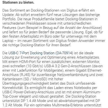
Stationen zu bieten.
Das Sortiment an Docking-Stationen von Digitus erfährt ein
Update: Ab sofort erweitern fünf neue Lösungen das bisherige
Portfolio. Die neue Produktfamilie bietet Docking-Stationen in
verschiedenen Preisklassen sowie mit unterschiedlichen
Features (zum Beispiel in Bezug auf die Anzahl der Anschlüsse)
und liefert so für jeden Bedarf die passende Lösung. Egal, ob für
den festen Arbeitsplatz im Büro oder für unterwegs mit dem
Laptop – im neuen Sortiment von Digitus finden Anwender immer
die richtige Docking-Station für ihren Bedarf.
Die
USB-C 7-Port Docking Station (DA-70914)
ist die ideale
Lösung zur Erweiterung und Optimierung eines Arbeitsplatzes.
Mit einem HDMI-Port für einen zusätzlichen, externen Monitor,
zwei schnellen (10 Gbit/s) USB-A 3.2 Gen-2-Anschlüssen (davon
einer mit Ladefunktion für Mobilgeräte), einem Gigabit Ethernet-
Anschluss (RJ45) für zuverlässige Netzwerkanbindung und zwei
Kartenlesern (SD / MicroSD) mit hoher
Übertragungsgeschwindigkeit bietet das Dock umfassende
Konnektivität. Es ermöglicht das Laden eines Notebooks per
USB-C Power-Delivery-Anschluss und ist mit einem Aluminium-
Top-Cover elegant und robust gestaltet. Die Docking-Station
unterstützt DP 1.4 Alt Mode und ist abwärtskompatibel mit DP
1.2 Alt Mode. Für ein optimales Multimedia-Erlebnis unterstützt