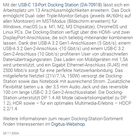
Mit der
USB-C 13-Port Docking Station (DA-70918)
lässt sich ein
Arbeitsplatz um 13 Anschlussmöglichkeiten erweitern. Das Dock
ermöglicht Dual- oder Triple-Monitor-Setups (jeweils 4K/60Hz auf
allen Monitoren) im MST-Modus (Bildschirm erweitern) für
Windows, macOS (u.a. M1, M2, M3 Chipsätze), ChromeOS und
Linux PCs. Die Docking-Station verfügt über drei HDMI- und zwei
DisplayPort-Anschlüsse, die sich beliebig miteinander kombinieren
lassen. Dank drei USB-A 3.2 Gen1-Anschlüssen (5 Gbit/s), einem
USB-A 3.2 Gen-2-Anschluss -(10 Gbit/s) und einem USB-C 3.2
Gen-2-Anschluss (10 Gbit/s) profitieren User von ultraschnellen
Datenübertragungsraten. Das Laden von Mobilgeräten mit 1,5A
wird unterstützt, und ein Gigabit Ethernet-Anschluss (RJ45) mit
2500 Mbit/s sorgt für eine perfekte Netzwerkanbindung. Das
mitgelieferte Netzteil (21V/7,1A, 150W) versorgt die Docking-
Station sowie das Notebook mit ausreichend Strom. Zusätzliche
Flexibilität bieten u.a. der 3,5 mm Audio Jack und das reversible
100 cm lange USB-C 3.2 Gen-2-Anschlusskabel. Die Docking-
Station unterstützt DP 1.4 Alt Mode (abwärtskompatibel zu DP
1.2), HDR sowie – für ein optimales Multimedia-Erlebnis – HDCP
2.2/1.4.
Weitere Informationen zum neuen Docking-Station-Sortiment
finden Interessenten im
Digitus-Webshop
.
20.11.2024