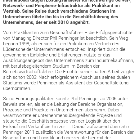
international tätigen Lösungsanbieter für hochwertige Server-,
Netzwerk- und Peripherie-Infrastruktur als Praktikant im
Vertrieb. Seine Reise durch verschiedene Stationen im
Unternehmen führte ihn bis in die Geschäftsführung des
Unternehmens, der er seit 2018 angehört.
Vom Praktikanten zum Geschäftsführer – die Erfolgsgeschichte
von Managing Director Phil Penninger ist beachtlich. Sein Weg
begann 1998, als er sich für ein Praktikum im Vertrieb des
Lüdenscheider Unternehmens entschied. Inspiriert durch die
gewonnenen Einblicke und Erfahrungen nutzte er das
Ausbildungsangebot des Unternehmens zum Industriekaufmann,
mit berufsbegleitendem Studium im Bereich der
Betriebswirtschaftslehre. Die Früchte seiner harten Arbeit zeigten
sich schon 2003: Nach erfolgreichem Abschluss seines dualen
Studiums wurde Penninger als Assistent der Geschäftsleitung
übernommen.
Seine Führungsqualitäten konnte Phil Penninger ab 2006 unter
Beweis stellen, als er die Leitung der Bereiche Organisation,
Prozesse und Projekte im Unternehmen übernahm. Dabei
verantwortete er unternehmensübergreifende Projekte und
steuerte die Geschäftsprozesse von der Logistik über den
Einkauf und Verkauf bis hin zur IT. Darauf aufbauend übernahm
Penninger 2011 zusätzlich die Verantwortung für den Bereich der
Beschaffung und Logistik und überzeugte hier mit der