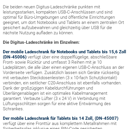
Die beiden neuen Digitus-Ladeschränke punkten mit
leistungsstarken, kompakten USB-C-Anschlüssen und sind
optimal für Büro-Umgebungen und öffentliche Einrichtungen
geeignet, um dort Notebooks und Tablets an einem zentralen Ort
gesichert aufzubewahren und gleichzeitig über USB für die
nächste Nutzung aufladen zu können.
Die Digitus-Ladeschränke im Einzelnen:
Der mobile Ladeschrank für Notebooks und Tablets bis 15,6 Zoll
(DN-45006)
verfügt über eine doppelflügelige, abschließbare
Front- sowie Rücktür und umfasst 3 Reihen mit je 10
Ladeplätzen, die alle über einen eigenen USB-C-Anschluss an der
Vorderseite verfügen. Zusätzlich lassen sich Geräte rückseitig
mit verbauten Steckdosenleisten (3 x 10-fach Schutzkontakt)
verbinden, ein seitlicher C20-Anschluss ist ebenfalls vorhanden.
Dank der großzügigen Kabeldurchführungen und
Überlängenablagen ist ein optimales Kabelmanagement
garantiert. Verbaute Lüfter (3 x 24 V) in Verbindung mit
Lüftungsschlitzen sorgen für eine aktive Entwärmung des
Schrankes.
Der mobile Ladeschrank für Tablets bis 14 Zoll, (DN-45007)
verfügt über eine Fronttür aus komplettem Metallrahmen mit
Sicherheitsglas inklusive eines PIN-Code gesicherten,