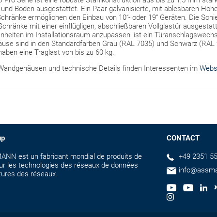
o Serie ist eine robuste Stahlkonstruktion aus bis zu 1,5 mm star
und Boden ausgestattet. Ein Paar galvanisierte, mit ablesbaren Höhe
Schränke ermöglichen den Einbau von 10“- oder 19“ Geräten. Die Schie
Schränke mit einer einflügligen, abschließbaren Vollglastür ausgesta
nheiten im Installationsraum anzupassen, ist ein Türanschlagswechs
use sind in den Standardfarben Grau (RAL 7035) und Schwarz (RAL 
haben eine Traglast von bis zu 60 kg.
 Wandgehäusen und technische Details finden Interessenten im
Webs
up
CONTACT
NN est un fabricant mondial de produits de
+49 2351 55
our les technologies des réseaux de données
info@assm
ctures des réseaux.