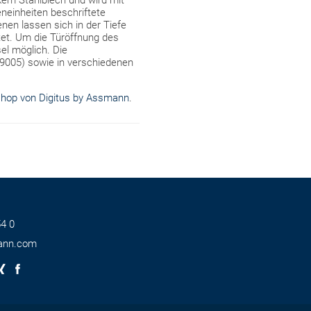
kem Stahlblech und wird mit
neinheiten beschriftete
nen lassen sich in der Tiefe
ttet. Um die Türöffnung des
el möglich. Die
9005) sowie in verschiedenen
hop von Digitus by Assmann
.
4 0
ann.com