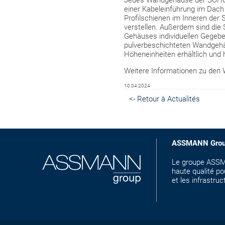
Jedes Wandgehäuse der SOHO Pr
einer Kabeleinführung im Dach 
Profilschienen im Inneren der 
verstellen. Außerdem sind die 
Gehäuses individuellen Gegebe
pulverbeschichteten Wandgehä
Höheneinheiten erhältlich und 
Weitere Informationen zu den
10.04.2024
<- Retour à Actualités
ASSMANN Gro
Le groupe ASSMA
haute qualité p
et les infrastru