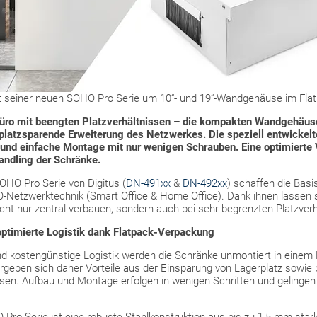
nt seiner neuen SOHO Pro Serie um 10“- und 19“-Wandgehäuse im Fla
Büro mit beengten Platzverhältnissen – die kompakten Wandgehäus
platzsparende Erweiterung des Netzwerkes. Die speziell entwickelt
e und einfache Montage mit nur wenigen Schrauben. Eine optimiert
Handling der Schränke.
HO Pro Serie von Digitus (
DN-491xx
&
DN-492xx
) schaffen die Basis
Netzwerktechnik (Smart Office & Home Office). Dank ihnen lassen s
ht nur zentral verbauen, sondern auch bei sehr begrenzten Platzverhä
ptimierte Logistik dank Flatpack-Verpackung
und kostengünstige Logistik werden die Schränke unmontiert in einem F
rgeben sich daher Vorteile aus der Einsparung von Lagerplatz sowie
en. Aufbau und Montage erfolgen in wenigen Schritten und gelingen d