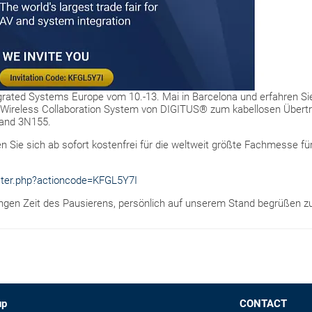
grated Systems Europe vom 10.-13. Mai in Barcelona und erfahren Si
Wireless Collaboration System von DIGITUS® zum kabellosen Übertra
tand 3N155.
Sie sich ab sofort kostenfrei für die weltweit größte Fachmesse fü
ister.php?actioncode=KFGL5Y7I
angen Zeit des Pausierens, persönlich auf unserem Stand begrüßen zu
up
CONTACT