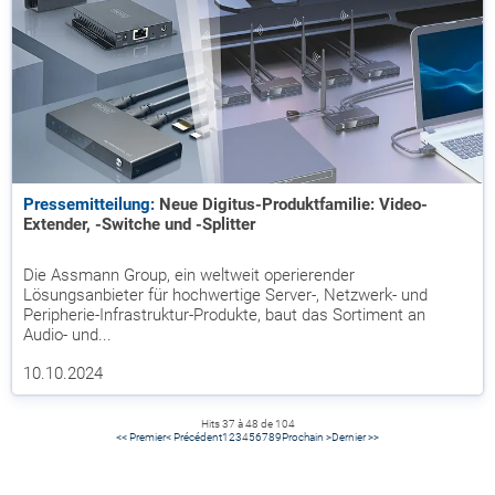
Pressemitteilung:
Neue Digitus-Produktfamilie: Video-
Extender, -Switche und -Splitter
Die Assmann Group, ein weltweit operierender
Lösungsanbieter für hochwertige Server-, Netzwerk- und
Peripherie-Infrastruktur-Produkte, baut das Sortiment an
Audio- und...
10.10.2024
Hits 37 à 48 de 104
<< Premier
< Précédent
1
2
3
4
5
6
7
8
9
Prochain >
Dernier >>