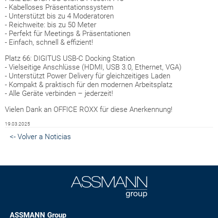
- Kabelloses Präsentationssystem
- Unterstützt bis zu 4 Moderatoren
- Reichweite: bis zu 50 Meter
- Perfekt für Meetings & Präsentationen
- Einfach, schnell & effizient!
Platz 66: DIGITUS USB-C Docking Station
- Vielseitige Anschlüsse (HDMI, USB 3.0, Ethernet, VGA)
- Unterstützt Power Delivery für gleichzeitiges Laden
- Kompakt & praktisch für den modernen Arbeitsplatz
- Alle Geräte verbinden – jederzeit!
Vielen Dank an OFFICE ROXX für diese Anerkennung!
19.03.2025
<- Volver a Noticias
ASSMANN Group