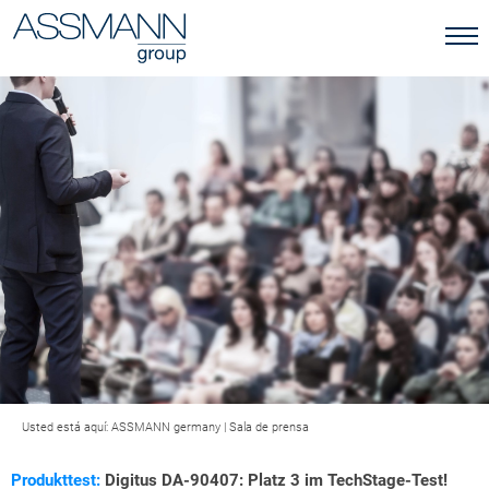
Usted está aquí:
ASSMANN germany
|
Sala de prensa
Produkttest:
Digitus DA-90407: Platz 3 im TechStage-Test!