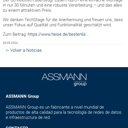
Der Schreibtisch überzeugt zudem durch eine einfache Montage
in nur 30 Minuten und eine robuste Verarbeitung – und das alles
zu einem attraktiven Preis.
Wir danken TechStage für die Anerkennung und freuen uns, dass
unser Fokus auf Qualität und Funktionalität geschätzt wird.
Zum Beitrag:
https://www.heise.de/bestenlis...
26.09.2024
<- Volver a Noticias
ASSMANN Group
ASSMANN Group es un fabricante a nivel mundial de
productos de alta calidad para la tecnología de redes de datos
e infraestructura de red.