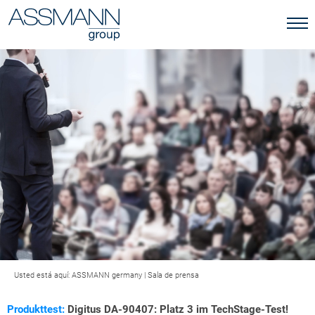
Usted está aquí:
ASSMANN germany
|
Sala de prensa
Produkttest:
Digitus DA-90407: Platz 3 im TechStage-Test!