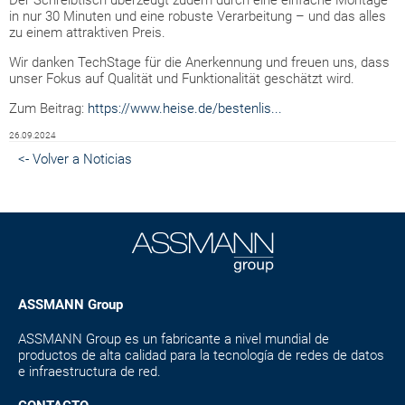
Der Schreibtisch überzeugt zudem durch eine einfache Montage
in nur 30 Minuten und eine robuste Verarbeitung – und das alles
zu einem attraktiven Preis.
Wir danken TechStage für die Anerkennung und freuen uns, dass
unser Fokus auf Qualität und Funktionalität geschätzt wird.
Zum Beitrag:
https://www.heise.de/bestenlis...
26.09.2024
<- Volver a Noticias
ASSMANN Group
ASSMANN Group es un fabricante a nivel mundial de
productos de alta calidad para la tecnología de redes de datos
e infraestructura de red.