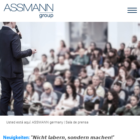
Usted está aquí:
ASSMANN germany
|
Sala de prensa
Neuigkeiten:
“𝙉𝙞𝙘𝙝𝙩 𝙡𝙖𝙗𝙚𝙧𝙣, 𝙨𝙤𝙣𝙙𝙚𝙧𝙣 𝙢𝙖𝙘𝙝𝙚𝙣!“