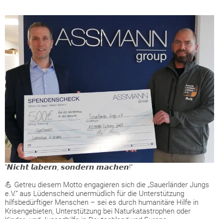
“𝙉𝙞𝙘𝙝𝙩 𝙡𝙖𝙗𝙚𝙧𝙣, 𝙨𝙤𝙣𝙙𝙚𝙧𝙣 𝙢𝙖𝙘𝙝𝙚𝙣!“
💪 Getreu diesem Motto engagieren sich die „Sauerländer Jungs
e.V.“ aus Lüdenscheid unermüdlich für die Unterstützung
hilfsbedürftiger Menschen – sei es durch humanitäre Hilfe in
Krisengebieten, Unterstützung bei Naturkatastrophen oder