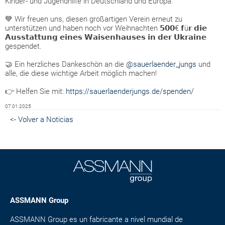
Kinder- und Jugendhilfe in Deutschland und Europa.
💙 Wir freuen uns, diesen großartigen Verein erneut zu
unterstützen und haben noch vor Weihnachten 𝟱𝟬𝟬€ 𝗳ü𝗿 𝗱𝗶𝗲
𝗔𝘂𝘀𝘀𝘁𝗮𝘁𝘁𝘂𝗻𝗴 𝗲𝗶𝗻𝗲𝘀 𝗪𝗮𝗶𝘀𝗲𝗻𝗵𝗮𝘂𝘀𝗲𝘀 𝗶𝗻 𝗱𝗲𝗿 𝗨𝗸𝗿𝗮𝗶𝗻𝗲
gespendet.
🤝 Ein herzliches Dankeschön an die
@sauerlaender_jungs
und
alle, die diese wichtige Arbeit möglich machen!
👉 Helfen Sie mit:
https://sauerlaenderjungs.de/spenden/
07.01.2025
<- Volver a Noticias
ASSMANN Group
ASSMANN Group es un fabricante a nivel mundial de