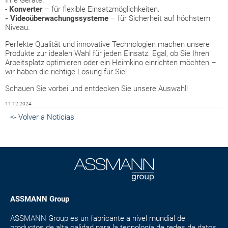
Ihre Geräte.
-
Konverter
– für flexible Einsatzmöglichkeiten.
- Videoüberwachungssysteme
– für Sicherheit auf höchstem
Niveau.
Perfekte Qualität und innovative Technologien machen unsere
Produkte zur idealen Wahl für jeden Einsatz. Egal, ob Sie Ihren
Arbeitsplatz optimieren oder ein Heimkino einrichten möchten –
wir haben die richtige Lösung für Sie!
Schauen Sie vorbei und entdecken Sie unsere Auswahl!
11.12.2024
<- Volver a Noticias
ASSMANN Group
ASSMANN Group es un fabricante a nivel mundial de
productos de alta calidad para la tecnología de redes de datos