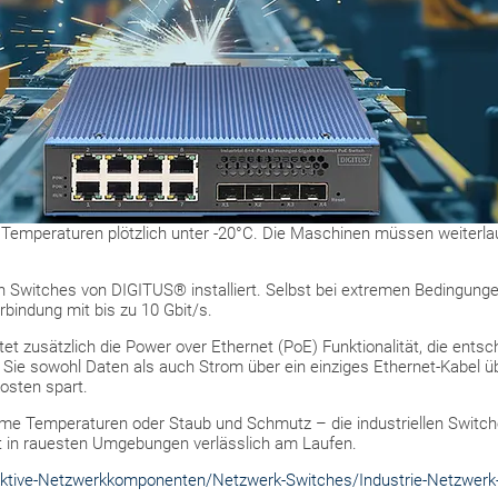
 Temperaturen plötzlich unter -20°C. Die Maschinen müssen weiterlauf
en Switches von DIGITUS® installiert. Selbst bei extremen Bedingunge
erbindung mit bis zu 10 Gbit/s.
et zusätzlich die Power over Ethernet (PoE) Funktionalität, die ents
Sie sowohl Daten als auch Strom über ein einziges Ethernet-Kabel übe
osten spart.
treme Temperaturen oder Staub und Schmutz – die industriellen Switc
st in rauesten Umgebungen verlässlich am Laufen.
ktive-Netzwerkkomponenten/Netzwerk-Switches/Industrie-Netzwerk