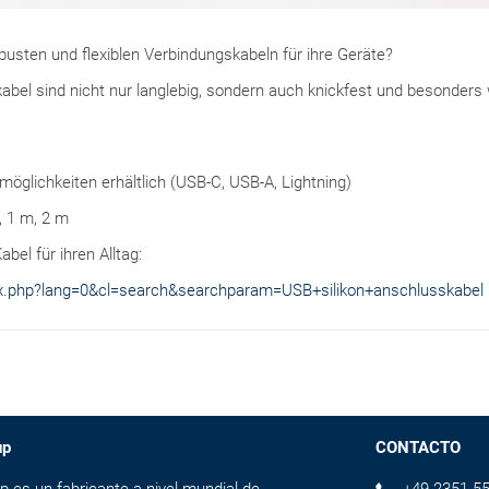
busten und flexiblen Verbindungskabeln für ihre Geräte?
bel sind nicht nur langlebig, sondern auch knickfest und besonders 
öglichkeiten erhältlich (USB-C, USB-A, Lightning)
, 1 m, 2 m
bel für ihren Alltag:
ex.php?lang=0&cl=search&searchparam=USB+silikon+anschlusskabel
up
CONTACTO