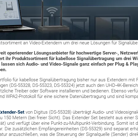
tsortiment an Video-Extendern um drei neue Lösungen für Signalübe
it operierender Lösungsanbieter für hochwertige Server-, Netzwer
ert ihr Produktsortiment für kabellose Signalübertragung um drei W
 lassen sich Audio- und Video-Signale ganz einfach per Plug & Pl
en.
tfolio für kabellose Signalübertragung bisher nur aus Extendern mit 
n (DS-55328, DS-55323, DS-55324) jetzt auch den UHD-4K-Bereich a
zliche Treiber oder Software installieren und bedienen. Ebenso verf
nd WPA2-Protokoll für eine sichere Datenübertragung und sind kompa
xtender-Set
von Digitus (DS-55328) überträgt Audio- und Videosigna
u 150 Metern (bei freier Sicht). Das Extender Set besteht aus einer 
) und verfügt über eine Punkt-zu-Multipunkt-Verbindung. Somit ist da
. Die zusätzlichen Empfängereinheiten (DS-55329) sind separat erhäl
atur anzuschließen, was die Steuerung der Signalquelle (Sender) dir