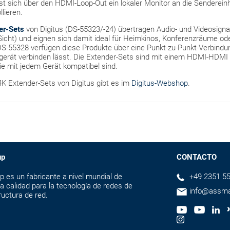
st sich über den HDMI-Loop-Out ein lokaler Monitor an die Senderein
lieren.
er-Sets
von Digitus (DS-55323/-24) übertragen Audio- und Videosigna
r Sicht) und eignen sich damit ideal für Heimkinos, Konferenzräume od
S-55328 verfügen diese Produkte über eine Punkt-zu-Punkt-Verbindu
egerät verbinden lässt. Die Extender-Sets sind mit einem HDMI-HD
ie mit jedem Gerät kompatibel sind.
4K Extender-Sets von Digitus gibt es im
Digitus-Webshop
.
up
CONTACTO
s un fabricante a nivel mundial de
+49 2351 55
a calidad para la tecnología de redes de
info@assm
ructura de red.