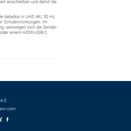
heit anschließen und damit die
le kabellos in UHD 4K/ 30 Hz
er Schuleinrichtungen. Im
ng, weswegen sich die Sender-
MI oder einem HDMI-USB-C
4 0
ann.com