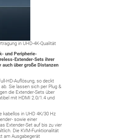
rtragung in UHD-4K-Qualität
k- und Peripherie-
ireless-Extender-Sets ihrer
ay auch über große Distanzen
Full-HD-Auflösung, so deckt
b. Sie lassen sich per Plug &
ügen die Extender-Sets über
tibel mit HDMI 2.0/1.4 und
le kabellos in UHD 4K/30 Hz
Sender- sowie einer
s Extender-Set auf bis zu vier
tlich. Die KVM-Funktionalität
ekt am Ausgabegerät