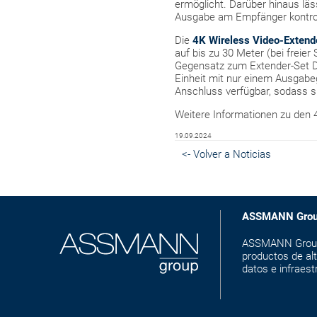
ermöglicht. Darüber hinaus läs
Ausgabe am Empfänger kontrol
Die
4K Wireless Video-Extend
auf bis zu 30 Meter (bei freie
Gegensatz zum Extender-Set D
Einheit mit nur einem Ausgab
Anschluss verfügbar, sodass s
Weitere Informationen zu den 
19.09.2024
<- Volver a Noticias
ASSMANN Gro
ASSMANN Group e
productos de alt
datos e infraest